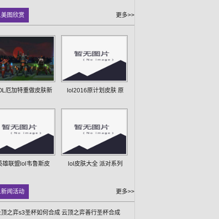
L美图欣赏
更多>>
OL厄加特重做皮肤新
lol2016原计划皮肤 原
英雄联盟lol韦鲁斯皮
lol皮肤大全 派对系列
L新闻活动
更多>>
l云顶之弈s3圣杯如何合成 云顶之弈善行圣杯合成