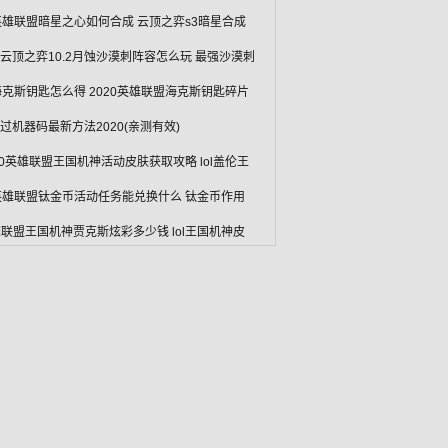
l英雄联盟暗星之心如何合成 云顶之弈s3暗星合成
L云顶之弈10.2月蚀沙漠刺阵容怎么玩 最强沙漠刺
l海克斯钥匙怎么得 2020英雄联盟海克斯钥匙碎片
L过机器码最新方法2020(亲测有效)
20英雄联盟王国机神活动皮肤获取攻略 lol盖伦王
l英雄联盟钛金币活动任务能兑换什么 钛金币作用
联盟王国机神贾克斯炫彩多少钱 lol王国机神皮