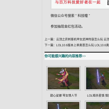
微信公众号搜索 “
科技瞳
”
参加抽现金红包活动。
上一篇：
云顶之弈刺客机甲女武神阵容怎么玩 云顶
下一篇：
LOL10.6版本上单奥恩怎么玩 LOL10.
你可能感兴趣的内容推荐>>
甜心娑娜 琴女情人节
LOL暗杀星慎 