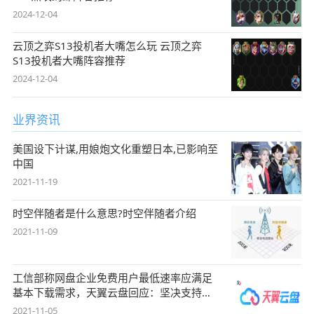
2024-12-04
云顶之弈S13投机者大嘴怎么玩 云顶之弈
S13投机者大嘴阵容推荐
2024-12-04
业界资讯
美国设下计谋,用娘炮文化重塑日本,已影响至
中国
2021-11-19
时空伴随者是什么意思?时空伴随者介绍
2021-11-09
工信部称网盘企业免费用户最低速率应满足
基本下载需求，天翼云盘回应：坚决支持，
始终
2021-11-05