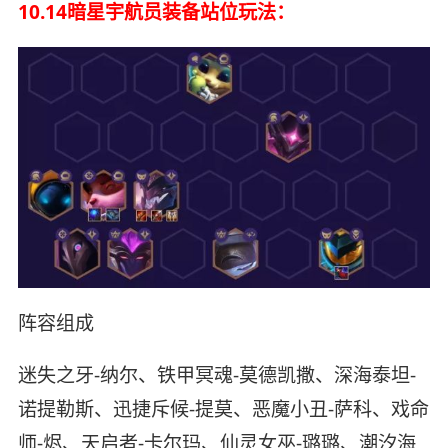
10.14暗星宇航员装备站位玩法：
阵容组成
迷失之牙-纳尔、铁甲冥魂-莫德凯撒、深海泰坦-
诺提勒斯、迅捷斥候-提莫、恶魔小丑-萨科、戏命
师-烬、天启者-卡尔玛、仙灵女巫-璐璐、潮汐海