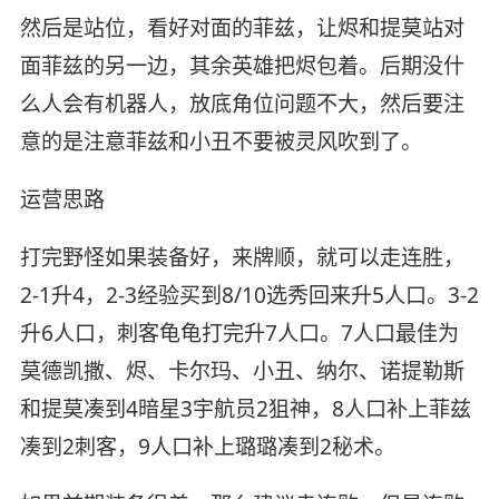
然后是站位，看好对面的菲兹，让烬和提莫站对
面菲兹的另一边，其余英雄把烬包着。后期没什
么人会有机器人，放底角位问题不大，然后要注
意的是注意菲兹和小丑不要被灵风吹到了。
运营思路
打完野怪如果装备好，来牌顺，就可以走连胜，
2-1升4，2-3经验买到8/10选秀回来升5人口。3-2
升6人口，刺客龟龟打完升7人口。7人口最佳为
莫德凯撒、烬、卡尔玛、小丑、纳尔、诺提勒斯
和提莫凑到4暗星3宇航员2狙神，8人口补上菲兹
凑到2刺客，9人口补上璐璐凑到2秘术。