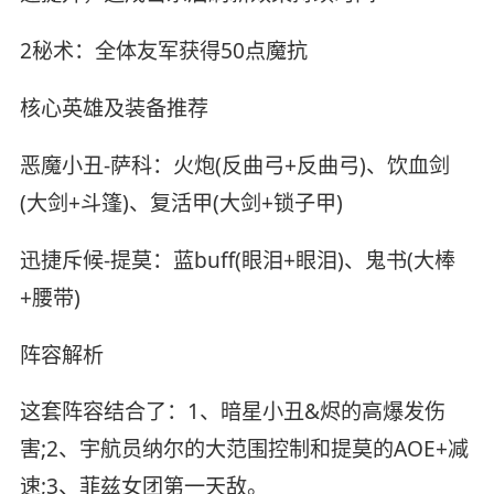
2秘术：全体友军获得50点魔抗
核心英雄及装备推荐
恶魔小丑-萨科：火炮(反曲弓+反曲弓)、饮血剑
(大剑+斗篷)、复活甲(大剑+锁子甲)
迅捷斥候-提莫：蓝buff(眼泪+眼泪)、鬼书(大棒
+腰带)
阵容解析
这套阵容结合了：1、暗星小丑&烬的高爆发伤
害;2、宇航员纳尔的大范围控制和提莫的AOE+减
速;3、菲兹女团第一天敌。