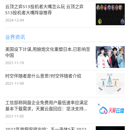
云顶之弈S13投机者大嘴怎么玩 云顶之弈
S13投机者大嘴阵容推荐
2024-12-04
业界资讯
美国设下计谋,用娘炮文化重塑日本,已影响至
中国
2021-11-19
时空伴随者是什么意思?时空伴随者介绍
2021-11-09
工信部称网盘企业免费用户最低速率应满足
基本下载需求，天翼云盘回应：坚决支持，
始终
2021-11-05
2022年放假安排出炉：五一连休5天 2022