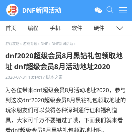
DNF新闻活动
首页
编程
手机
软件
硬件
教程
平面
服务器
游戏攻略
游戏专题
DNF
DNF新闻活动
>
>
>
>
dnf2020超级会员8月黑钻礼包领取地
址 dnf超级会员8月活动地址2020
2020-07-31 10:14:17
脚本之家
为各位带来dnf超级会员8月活动地址2020，参与
到这次dnf2020超级会员8月黑钻礼包领取地址的
玩家朋友们可以获得各种深渊通行证和福利道
具，大家可千万不要错过了哦，下面我们就来看
看dnf超级会员8月黑钻礼包领取地址吧。