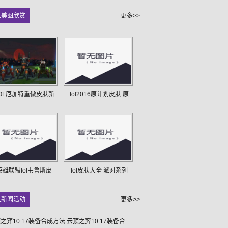
L美图欣赏
更多>>
OL厄加特重做皮肤新
lol2016原计划皮肤 原
英雄联盟lol韦鲁斯皮
lol皮肤大全 派对系列
L新闻活动
更多>>
之弈10.17装备合成方法 云顶之弈10.17装备合