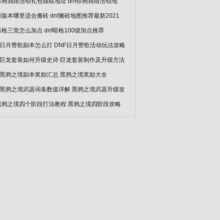
f你画我猜活动礼包领取地址 dnf你画我猜活动地
f新版本哪里适合搬砖 dnf搬砖地图推荐最新2021
f暗枪三觉怎么加点 dnf暗枪100级加点推荐
F日月赞歌副本怎么打 DNF日月赞歌活动玩法攻略
F巨龙套装如何升级史诗 巨龙套装制作及升级方法
F黑鸦之境副本奖励汇总 黑鸦之境奖励大全
F黑鸦之境武器词条数值详解 黑鸦之境武器升级攻
f黑鸦之境四个阶段打法教程 黑鸦之境四阶段攻略