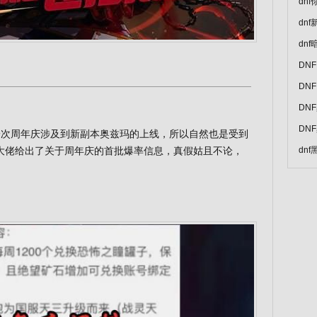
dn
dn
dn
DN
DN
DN
DN
一次周年庆涉及到新副本奥兹玛的上线，所以自然也是受到
大佬给出了关于周年庆的首批爆率信息，真假姑且不论，
dn