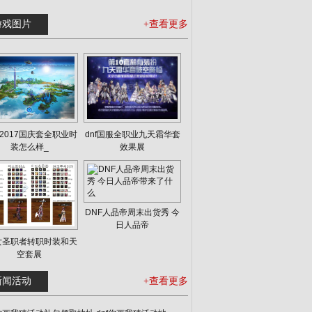
游戏图片
+查看更多
F2017国庆套全职业时
dnf国服全职业九天霜华套
装怎么样_
效果展
DNF人品帝周末出货秀 今
日人品帝
f女圣职者转职时装和天
空套展
新闻活动
+查看更多