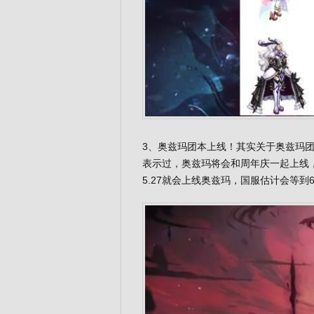
3、奥兹玛团本上线！其实关于奥兹玛
表示过，奥兹玛将会和周年庆一起上线
5.27就会上线奥兹玛，国服估计会等