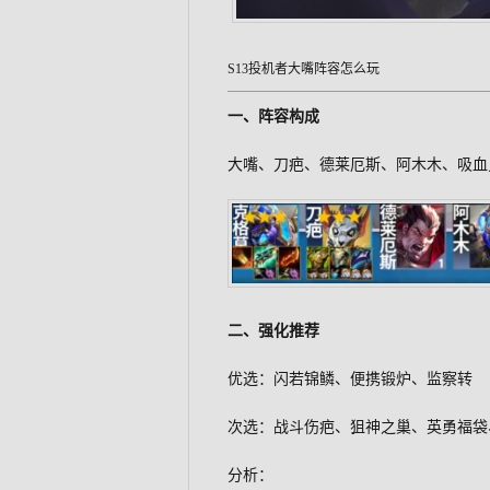
S13投机者大嘴阵容怎么玩
一、阵容构成
大嘴、刀疤、德莱厄斯、阿木木、吸血
二、强化推荐
优选：闪若锦鳞、便携锻炉、监察转
次选：战斗伤疤、狙神之巢、英勇福袋
分析：