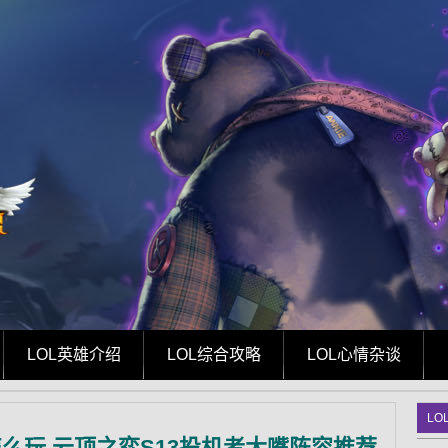
LOL英雄介绍
LOL综合攻略
LOL心情杂谈
LO
怎么玩 云顶之弈S13投机者大嘴阵容推荐