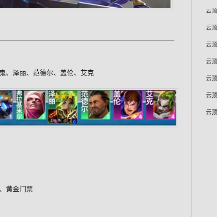
云顶
云顶
云顶
云顶
鬼、泽丽、范德尔、盖伦、艾克
云顶
云顶
云顶
、黄金门票