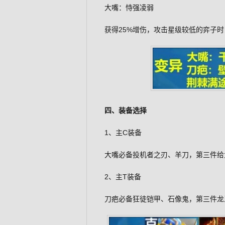
大嘴：恃强凌弱
获得25%增伤，攻击星级较低的弈子时
四、装备选择
1、主C装备
大嘴必备投机者之刃、羊刀，第三件给
2、主T装备
刀疤必备狂徒铠甲、石像鬼，第三件龙