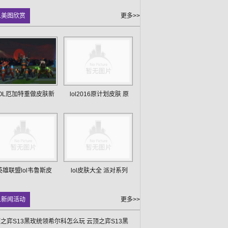
L美图欣赏
更多>>
OL厄加特重做皮肤新
lol2016原计划皮肤 原
英雄联盟lol韦鲁斯皮
lol皮肤大全 派对系列
L新闻活动
更多>>
之弈S13黑玫统领希尔科怎么玩 云顶之弈S13黑