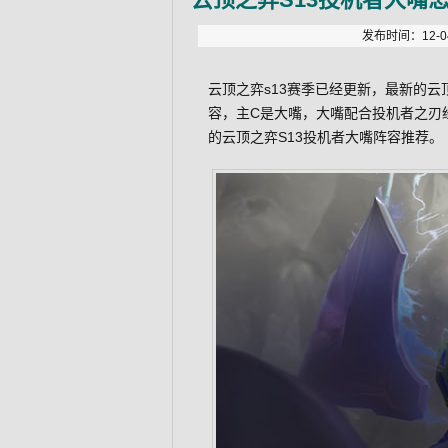
发布时间：12-04
云顶之弈s13赛季已经更新，最新的
容，主C是大嘴，大嘴配合投机者之刃
的云顶之弈S13投机者大嘴阵容推荐。