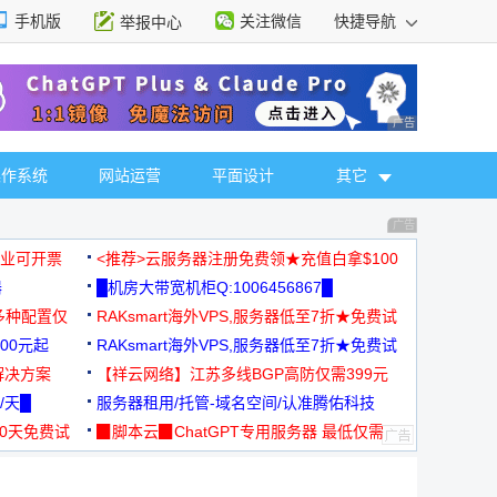
手机版
关注微信
快捷导航
举报中心
性选择
广告 商业广告，理
操作系统
网站运营
平面设计
其它
广告 商业广告，理
，企业可开票
<推荐>云服务器注册免费领★充值白拿$100
器
█机房大带宽机柜Q:1006456867█
多种配置仅
RAKsmart海外VPS,服务器低至7折★免费试
00元起
用★
RAKsmart海外VPS,服务器低至7折★免费试
解决方案
用★
【祥云网络】江苏多线BGP高防仅需399元
/天█
服务器租用/托管-域名空间/认准腾佑科技
30天免费试
▉脚本云▉ChatGPT专用服务器 最低仅需
19元/月