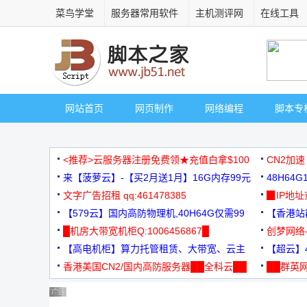
菜鸟学堂
服务器常用软件
主机测评网
在线工具
网站首页
网页制作
网络编程
脚本专
<推荐>云服务器注册免费领★充值白拿$100
CN2加速
来【菠萝云】-【买2月送1月】16G内存99元
48H64
文字广告招租 qq:461478385
3000+
▉IP地
【579云】国内高防物理机,40H64G仅需99
【香港站群
元
█机房大带宽机柜Q:1006456867█
创梦网络
【高电机柜】算力托管租赁、大带宽、云主
88元/月
【超云】4
机
香港美国CN2/国内高防服务器██全科云██
██群英网
◆◆◆
广告 商业广告，理性选择
广告 商业广告，理性选择
广告 商业广告，理性选择
广告 商业广告，理性选择
广告 商业广告，理性选择