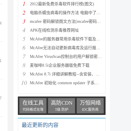
1
2012最新免费杀毒软件排行榜(图文)
2
电脑杀蠕虫病毒的操作方法 电脑中了蠕虫病毒怎么办
3
mcafee 密码解锁图文方法[mcafee密码设置，登录，修改
4
4
APK在线检测杀毒推荐网址
5
McAfee的服务器常用杀毒软件下载及安装升级设置图文教
6
McAfee无法自动更新病毒库及运行报错的彻底解决方法分
7
McAfee VirusScan控制台的用户解锁密码忘记的解决方法
1
8
麦咖啡8.5i企业服务器版免费下载
9
McAfee 8.7i 详细讲解教程--含安装、设置以及规则编写
10
McAfee 初始化 common updater 子系统失败解决方法小
7
在线工具
高防CDN
万恒网络
代码格式化等
T级 防护
IDC服务商
最近更新的内容