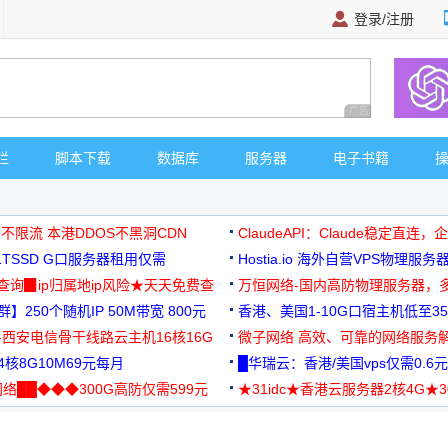
登录/注册
广告 商业广告，理
栏
脚本下载
数据库
服务器
电子书籍
 不限流 本港DDOS不黑洞CDN
ClaudeAPI：Claude稳定直连
G1TSSD G口服务器租用仅需
Hostia.io 海外自营VPS物理服务
可免费测试
址查询▉ip归属地ip风险★天天免费查
万恒网络-国内高防物理服务器，
】250个随机IP 50M带宽 800元
99元/月起
香港、美国1-10G口宿主机低至35
-西安电信骨干线路云主机16核16G
微子网络 高效、可靠的网络服务
核8G10M69元每月
█华瑞云：香港/美国vps仅需0.6元
络██◆◆◆300G高防仅需599元
★31idc★香港云服务器2核4G★
用◆