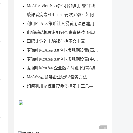
4
McAfee VirusScan控制台的用户解锁密码忘记的解决方法
敲诈者病毒VirLocker再次来袭？如何防范VirLocker病毒
利用McAfee策略让入侵者无法创建用户+无法删除用户+无
电脑磁碟机病毒如何彻底查杀?如何规避电脑磁碟机病毒?
四招让你的电脑裸奔也不会中毒
4
麦咖啡McAfee 8.8企业版规则设置(高级篇)
麦咖啡McAfee 8.8企业版规则设置(中级篇)
麦咖啡McAfee 企业版 8.8规则设置(初级篇)
McAfee麦咖啡企业版8.8设置方法
4
如何利用系统自带命令搞定手工杀毒
4
广告 商业广告，理性