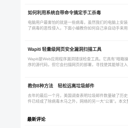
如何利用系统自带命令搞定手工杀毒
电脑用户最害怕的就是一些病毒，虽然我们的电脑上安装
了病毒的恶性侵入，下面小编教你如何自己亲自动手来用
Wapiti 轻量级网页安全漏洞扫描工具
Wapiti是Web应用程序漏洞错误检查工具。它具有“暗箱
序的源代码，但它会扫描网页的部署，寻找使其能够注入
教你8种方法 轻松远离垃圾邮件
去年的最后一个月，美国调查表明垃圾邮件数量破了历史
件已经成了除病毒木马之外，网络的另一大“公害”。本
最新评论