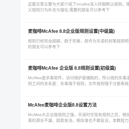
这篇文章主要为大家介绍了mcafee深入挖掘默认规则
义规则只为补充与强化,需要的朋友可以参考下
麦咖啡McAfee 8.8企业版规则设置(中级篇)
规则已经完全超越，趋于完善，就作为天诺的封笔规则吧
的朋友可以参考下
麦咖啡McAfee 企业版 8.8规则设置(初级篇)
McAfee是杀毒软件，访问保护是辅助的，所以他的杀
则之间的关系是：杀毒强于规则，文件规则强于注册表规
四
McAfee麦咖啡企业版8.8设置方法
McAfee大企业版规则之强，天诺时空现有规则之厉，
真的滴水不漏、固若金汤，相信谁也不敢妄言。本教程力
点，