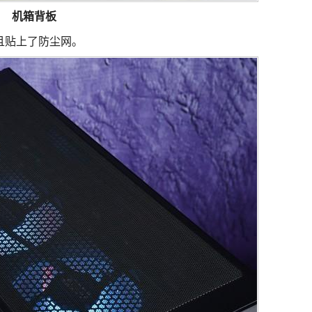
机箱背板
且贴上了防尘网。