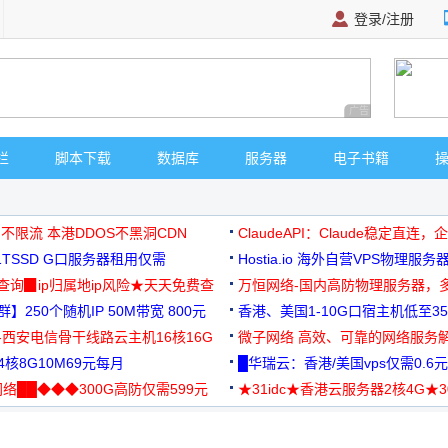
登录/注册
广告 商业广告，理
栏
脚本下载
数据库
服务器
电子书籍
 不限流 本港DDOS不黑洞CDN
ClaudeAPI：Claude稳定直连
G1TSSD G口服务器租用仅需
Hostia.io 海外自营VPS物理服务
可免费测试
址查询▉ip归属地ip风险★天天免费查
万恒网络-国内高防物理服务器，
】250个随机IP 50M带宽 800元
99元/月起
香港、美国1-10G口宿主机低至35
-西安电信骨干线路云主机16核16G
微子网络 高效、可靠的网络服务
核8G10M69元每月
█华瑞云：香港/美国vps仅需0.6元
络██◆◆◆300G高防仅需599元
★31idc★香港云服务器2核4G★
用◆