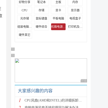
，
好物分享
笔记本
主板
内存
在
CPU
存储
显卡
显示器
款
光存储
鼠标键盘
平板电脑
电视盒子
组装电脑教程
硬件综合
机箱电源及散热器
打印机及其它外设
硬件其它
广告 商业广告，理性选择
广告 商业广告，理性选择
广告 商业广告，理性
大家感兴趣的内容
1
CPU风扇(AMD和INTEL)的详细拆卸和安装方法(图文教程)
2
电脑电源风扇不转的原因与解决办法