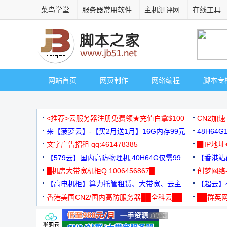
菜鸟学堂
服务器常用软件
主机测评网
在线工具
网站首页
网页制作
网络编程
脚本专
<推荐>云服务器注册免费领★充值白拿$100
CN2加速
来【菠萝云】-【买2月送1月】16G内存99元
48H64
文字广告招租 qq:461478385
3000+
▉IP地
【579云】国内高防物理机,40H64G仅需99
【香港站群
元
█机房大带宽机柜Q:1006456867█
创梦网络
【高电机柜】算力托管租赁、大带宽、云主
88元/月
【超云】4
机
香港美国CN2/国内高防服务器██全科云██
██群英网
◆◆◆
广告 商业广告，理性选择
广告 商业广告，理性选择
广告 商业广告，理性选择
广告 商业广告，理性选择