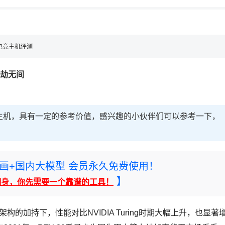
，理性选择
客电竞主机评测
永劫无间
竞主机，具有一定的参考价值，感兴趣的小伙伴们可以参考一下，
rney绘画+国内大模型 会员永久免费使用！
】
翻身，你先需要一个靠谱的工具！
re架构的加持下，性能对比NVIDIA Turing时期大幅上升，也显著