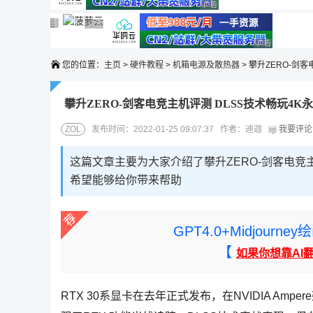
广告 商业广告，理性选择
广告 商业广告，理性选择
广告 商业广告，理性选择
广告 商业广告，理性选择
广告 商业广告，理性选择
广告 商业广告
您的位置：
主页
>
硬件教程
>
机箱电源及散热器
> 攀升ZERO-剑
攀升ZERO-剑客电竞主机评测 DLSS技术畅玩4K
ZOL
发布时间：2022-01-25 09:07:37 作者：迪迦
我要评论
这篇文章主要为大家介绍了攀升ZERO-剑客电
希望能够给你带来帮助
GPT4.0+Midjou
【
如果你想靠AI
RTX 30系显卡在去年正式发布，在NVIDIA Ampe