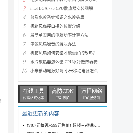
3
intel LGA 775 CPU散热器安装图解
4
普及水冷系统知识之水冷头篇
5
机箱风扇接口接的位置介绍
6
最简单实用的电脑功率计算方法
7
电源风扇噪音的解决办法
8
机箱风扇如何安装才能更好的散热？五种机箱风道方案详
9
水冷散热器怎么装 CPU水冷散热器安装详细教程图解
10
小米移动电源好吗 小米移动电源怎么样 小米移动电源评
在线工具
高防CDN
万恒网络
代码格式化等
T级 防护
IDC服务商
S
最近更新的内容
仅0.7元每瓦+599元售价! 超频三战锤KN850 ATX 3.1电源