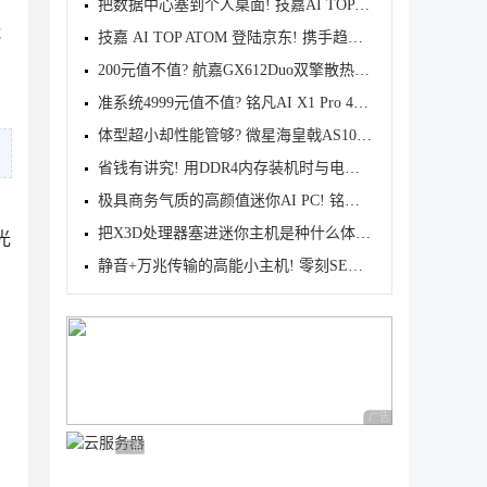
把数据中心塞到个人桌面! 技嘉AI TOP ATOM迷你桌面AI
能
技嘉 AI TOP ATOM 登陆京东! 携手趋境科技打造"
200元值不值? 航嘉GX612Duo双擎散热器首发测评
准系统4999元值不值? 铭凡AI X1 Pro 470迷你主机首发
体型超小却性能管够? 微星海皇戟AS10升小电脑测评
省钱有讲究! 用DDR4内存装机时与电源匹配问题总结
极具商务气质的高颜值迷你AI PC! 铭凡MS-S1 MAX桌面AI
把X3D处理器塞进迷你主机是种什么体验? ROG魔霸9 MINI
光
静音+万兆传输的高能小主机! 零刻SER9MAX迷你主机深度
广告 商业广告，理性
广告 商业广告，理性选择