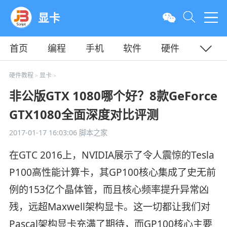
显卡
首页
编程
手机
软件
硬件
教程
平面
服务器
硬件教程
显卡
>
>
非公版GTX 1080哪个好？8款GeForce
GTX1080全面深度对比评测
2017-01-17 16:03:06
脚本之家
在GTC 2016上，NVIDIA展示了令人震惊的Tesla
P100高性能计算卡，其GP100核心集成了史无前
例的153亿个晶体管，而且核心频率提升异常凶
残，远超Maxwell架构显卡。这一切都让我们对
Pascal架构显卡充满了期待，而GP100核心主要