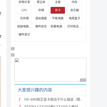
好物分享
笔记本
主板
内存
CPU
存储
显卡
显示器
T
光存储
鼠标键盘
平板电脑
电视盒子
组装电脑教程
硬件综合
机箱电源及散热器
打印机及其它外设
硬件其它
T
1
广告 商业广告，理性选择
广告 商业广告，理性选择
广告 商业广告，理性
大家感兴趣的内容
1
HD 4000核芯显卡相当于什么独显（图解）
2
NVIDIA GTX1050和GTX1050 Ti有什么区别？天梯图性能对