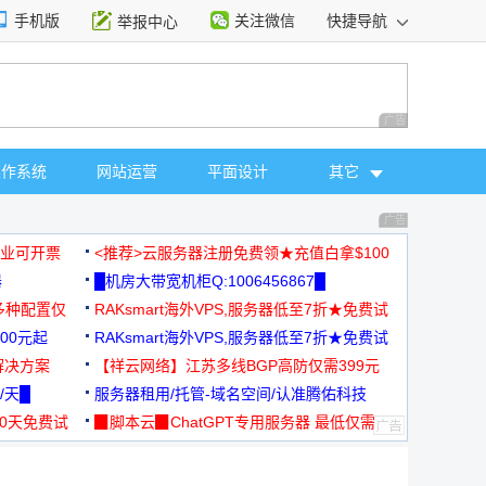
手机版
关注微信
快捷导航
举报中心
性选择
广告 商业广告，理
操作系统
网站运营
平面设计
其它
广告 商业广告，理
，企业可开票
<推荐>云服务器注册免费领★充值白拿$100
器
█机房大带宽机柜Q:1006456867█
多种配置仅
RAKsmart海外VPS,服务器低至7折★免费试
00元起
用★
RAKsmart海外VPS,服务器低至7折★免费试
解决方案
用★
【祥云网络】江苏多线BGP高防仅需399元
/天█
服务器租用/托管-域名空间/认准腾佑科技
30天免费试
▉脚本云▉ChatGPT专用服务器 最低仅需
19元/月