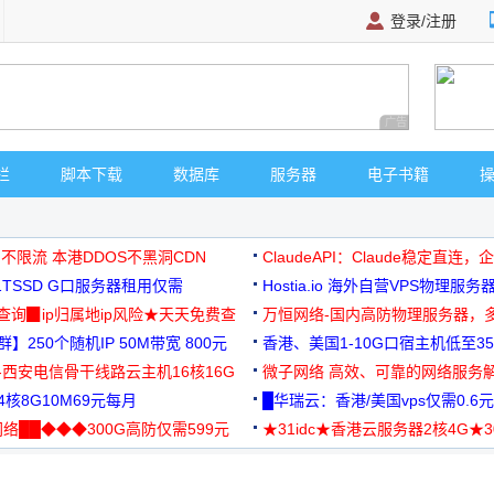
登录/注册
广告 商业广告，理
栏
脚本下载
数据库
服务器
电子书籍
 不限流 本港DDOS不黑洞CDN
ClaudeAPI：Claude稳定直连
G1TSSD G口服务器租用仅需
Hostia.io 海外自营VPS物理服务
可免费测试
址查询▉ip归属地ip风险★天天免费查
万恒网络-国内高防物理服务器，
】250个随机IP 50M带宽 800元
99元/月起
香港、美国1-10G口宿主机低至35
-西安电信骨干线路云主机16核16G
微子网络 高效、可靠的网络服务
核8G10M69元每月
█华瑞云：香港/美国vps仅需0.6元
络██◆◆◆300G高防仅需599元
★31idc★香港云服务器2核4G★
用◆