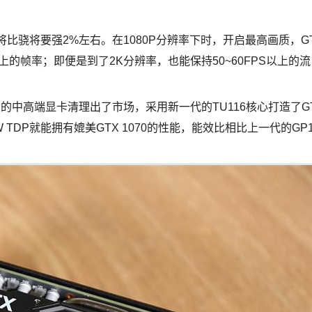
i大将比骁将要强2%左右。在1080P分辨率下时，开启最高画质，G
S以上的帧率；即便是到了2K分辨率，也能保持50~60FPS以上的流
构架的中高端显卡清理出了市场，采用新一代的TU116核心打造了G
W TDP就能拥有媲美GTX 1070的性能，能效比相比上一代的GP