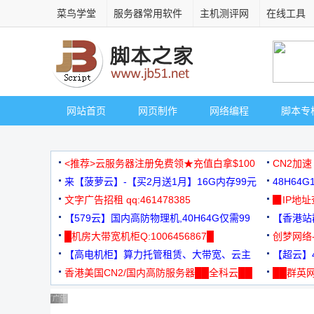
菜鸟学堂
服务器常用软件
主机测评网
在线工具
网站首页
网页制作
网络编程
脚本专
<推荐>云服务器注册免费领★充值白拿$100
CN2加速
来【菠萝云】-【买2月送1月】16G内存99元
48H64
文字广告招租 qq:461478385
3000+
▉IP地
【579云】国内高防物理机,40H64G仅需99
【香港站群
元
█机房大带宽机柜Q:1006456867█
创梦网络
【高电机柜】算力托管租赁、大带宽、云主
88元/月
【超云】4
机
香港美国CN2/国内高防服务器██全科云██
██群英网
◆◆◆
广告 商业广告，理性选择
广告 商业广告，理性选择
广告 商业广告，理性选择
广告 商业广告，理性选择
广告 商业广告，理性选择