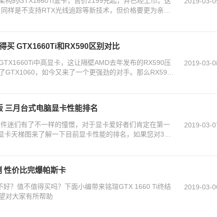
灵架构的GTX1660Ti显卡，售价2199元起，并已经上市。这
2019-03-0
0，同样是不支持RTX光线追踪等新技术，但价格要更为亲
值得买 GTX1660Ti和RX590区别对比
GTX1660Ti中高显卡，这让隔壁AMD去年发布的RX590压
2019-03-0
GTX1060，如今又来了一个更强劲的对手。那么RX590
新版 三月台式电脑显卡性能排名
让硬件迷们有了不一样的憧憬，对于显卡爱好者们肯定在第一
2019-03-0
的显卡天梯图来了解一下目前显卡性能的排名，如果您对3月
评测 性价比完爆帕斯卡
好不好？值不值得买吗？下面小编带来铭瑄GTX 1660 Ti终结
2019-03-0
望对大家有所帮助