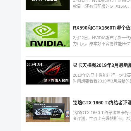
2月22日，NVIDIA发布了新图
款显卡还有低配版的GTX166
民。那么GT
RX590和GTX1660Ti哪个
2月22日，NVIDIA发布了新一代
力山大。原本好不容易性能压过了
和GTX1660T
显卡天梯图2019年3月最
2019年的显卡性能排行一定
时间想要看看2019年3月最新
的显
铭瑄GTX 1660 Ti终结者
铭瑄GTX 1660 Ti终结者显卡
者评测，性价比完爆帕斯卡，希