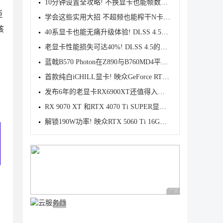
10分钟设置全攻略! 不换显卡也能帧数翻倍
距
学会这些实用大招 不超频也能榨干N卡显卡性能
该
40系显卡也能无痛升级体验! DLSS 4.5让新显卡如虎添翼
老显卡性能损失可达40%! DLSS 4.5的确很香但不一定适
蓝戟B570 Photon在Z890与B760MD4平台下的性能差异对比
首款纯白iCHILL显卡! 映众GeForce RTX 5060 8GB雪域冰
发布6年的老显卡RX6900XT还值得入手吗? 7款2K游戏性能
RX 9070 XT 和RTX 4070 Ti SUPER显卡怎么选? 4K游戏性
解锁190W功率! 映众RTX 5060 Ti 16GB超级冰龙显卡首发
广告 商业广告，理性
广告 商业广告，理性选择