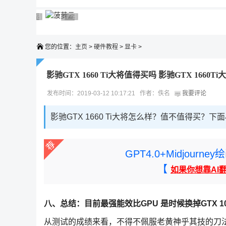
广告 商业广告，理性选择
广告 商业广告，理性选择
广告 商业广告，理性选择
广告 商业广告，理性选择
广告 商业广告，理性选择
您的位置：
主页
>
硬件教程
>
显卡
>
影驰GTX 1660 Ti大将值得买吗 影驰GTX 1660T
发布时间：2019-03-12 10:17:21 作者：佚名
我要评论
影驰GTX 1660 Ti大将怎么样？值不值得买？下
GPT4.0+Midjou
【
如果你想靠AI
八、总结：目前最强能效比GPU 是时候换掉GTX 10
从测试的成绩来看，不得不佩服老黄神乎其技的刀法，GT