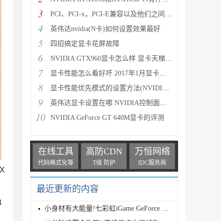
3
PCI、PCI-x，PCI-E兼容以及他们之间的区别详细图解
4
英伟达nvidia(N卡)如何设置效果最好
5
四招搞定显卡花屏故障
6
NVIDIA GTX960显卡怎么样 显卡天梯图看GTX960性能水平
7
显卡性能怎么看好坏 2017年1月显卡性能天梯图最新版
8
显卡性能优先模式的设置方法(NVIDIA显卡与AMD显卡)
9
英伟达显卡设置在哪 NVIDIA控制面板打开方法图文介绍
10
NVIDIA GeForce GT 640M显卡的评测
在线工具
高防CDN
万恒网络
代码格式化等
T级 防护
IDC服务商
X
最近更新的内容
3
小身材有大能量!七彩虹iGame GeForce RTX 5070 Ti Ult