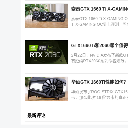
索泰GTX 1660 Ti X-GAM
索泰GTX 1660 Ti X-GAM
Ti X-GAMING OC显卡评测
GTX1660Ti和2060哪个值得
2月22日，NVIDIA发布了新款
有延续RTX2060系列命名规
阉割了
华硕GTX 1660Ti性能如何？
华硕发布了ROG-STRIX-GTX166
卡，那么此次“16系"显卡的
GTX 1660
最新评论