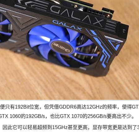
有192Bit位宽，但凭借GDDR6高达12GHz的频率，使得GT
X 1060的192GB/s，也比GTX 1070的256GB/s要高出不少。
粒，因此它可以轻易超频到15GHz甚至更高，显存带宽更是达到了