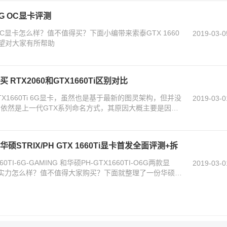
ING OC显卡评测
ING OC显卡怎么样？值不值得买？下面小编带来索泰GTX 1660
2019-03-0
，希望对大家有所帮助
买 RTX2060和GTX1660Ti区别对比
GTX1660Ti 6G显卡，虽然也是基于最新的图灵架构，但并没
2019-03-0
范，依然是上一代GTX系列命名方式，其原因大概主要是因为
华硕STRIX/PH GTX 1660Ti显卡首发全面评测+拆
0TI-6G-GAMING 和华硕PH-GTX1660TI-O6G两款显
2019-03-0
真正实力怎么样？值不值得大家购买？下面就整理了一份华硕