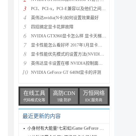
3
PCI、PCI-x，PCI-E兼容以及他们之间的区别详细图解
4
英伟达nvidia(N卡)如何设置效果最好
5
四招搞定显卡花屏故障
6
NVIDIA GTX960显卡怎么样 显卡天梯图看GTX960性能水平
7
显卡性能怎么看好坏 2017年1月显卡性能天梯图最新版
8
显卡性能优先模式的设置方法(NVIDIA显卡与AMD显卡)
9
英伟达显卡设置在哪 NVIDIA控制面板打开方法图文介绍
10
NVIDIA GeForce GT 640M显卡的评测
在线工具
高防CDN
万恒网络
代码格式化等
T级 防护
IDC服务商
最近更新的内容
小身材有大能量!七彩虹iGame GeForce RTX 5070 Ti Ult