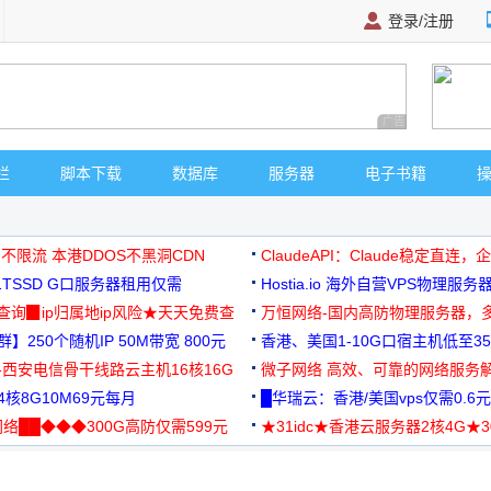
登录/注册
广告 商业广告，理
栏
脚本下载
数据库
服务器
电子书籍
 不限流 本港DDOS不黑洞CDN
ClaudeAPI：Claude稳定直连
G1TSSD G口服务器租用仅需
Hostia.io 海外自营VPS物理服务
可免费测试
址查询▉ip归属地ip风险★天天免费查
万恒网络-国内高防物理服务器，
】250个随机IP 50M带宽 800元
99元/月起
香港、美国1-10G口宿主机低至35
-西安电信骨干线路云主机16核16G
微子网络 高效、可靠的网络服务
核8G10M69元每月
█华瑞云：香港/美国vps仅需0.6元
络██◆◆◆300G高防仅需599元
★31idc★香港云服务器2核4G★
用◆