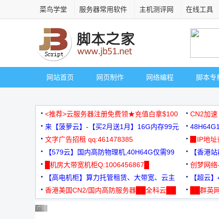
菜鸟学堂
服务器常用软件
主机测评网
在线工具
网站首页
网页制作
网络编程
脚本专
<推荐>云服务器注册免费领★充值白拿$100
CN2加速
来【菠萝云】-【买2月送1月】16G内存99元
48H64
文字广告招租 qq:461478385
3000+
▉IP地
【579云】国内高防物理机,40H64G仅需99
【香港站群
元
█机房大带宽机柜Q:1006456867█
创梦网络
【高电机柜】算力托管租赁、大带宽、云主
88元/月
【超云】4
机
香港美国CN2/国内高防服务器██全科云██
██群英网
◆◆◆
广告 商业广告，理性选择
广告 商业广告，理性选择
广告 商业广告，理性选择
广告 商业广告，理性选择
广告 商业广告，理性选择