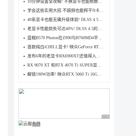
10分钟设置全攻略! 不换显卡也能帧数翻倍
学会这些实用大招 不超频也能榨干N卡显卡性能
40系显卡也能无痛升级体验! DLSS 4.5让新显卡如虎添翼
老显卡性能损失可达40%! DLSS 4.5的确很香但不一定适
蓝戟B570 Photon在Z890与B760MD4平台下的性能差异对比
首款纯白iCHILL显卡! 映众GeForce RTX 5060 8GB雪域冰
发布6年的老显卡RX6900XT还值得入手吗? 7款2K游戏性能
RX 9070 XT 和RTX 4070 Ti SUPER显卡怎么选? 4K游戏性
解锁190W功率! 映众RTX 5060 Ti 16GB超级冰龙显卡首发
广告 商业广告，理性
广告 商业广告，理性选择