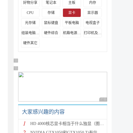
了
好物分享
笔记本
主板
内存
CPU
存储
显卡
显示器
光存储
鼠标键盘
平板电脑
电视盒子
组装电脑教程
硬件综合
机箱电源及散热器
打印机及其它外设
硬件其它
广告 商业广告，理性选择
广告 商业广告，理性选择
广告 商业广告，理性
大家感兴趣的内容
1
HD 4000核芯显卡相当于什么独显（图解）
2
NVIDIA GTX1050和GTX1050 Ti有什么区别？天梯图性能对