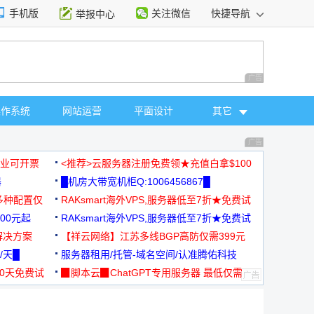
手机版
关注微信
快捷导航
举报中心
性选择
广告 商业广告，理
操作系统
网站运营
平面设计
其它
广告 商业广告，理
，企业可开票
<推荐>云服务器注册免费领★充值白拿$100
器
█机房大带宽机柜Q:1006456867█
多种配置仅
RAKsmart海外VPS,服务器低至7折★免费试
00元起
用★
RAKsmart海外VPS,服务器低至7折★免费试
解决方案
用★
【祥云网络】江苏多线BGP高防仅需399元
/天█
服务器租用/托管-域名空间/认准腾佑科技
30天免费试
▉脚本云▉ChatGPT专用服务器 最低仅需
19元/月