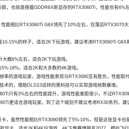
新款，也就是搭载GDDR6X新显存的RTX3060Ti，性能也有6%
，性能相比RTX3060Ti G6X领先了10%左右，仅落后RTX3070大
概10-15%的样子，适合2K下玩游戏，建议考虑RTX3060Ti G6X
0性能提升大概6%左右，适合2K下玩游戏。
大约15%-18%，适合2K和大多数的4K游戏。
追求高帧率的游戏玩家，游戏性能表现与RTX3080互有胜负，性能取
LSS3技术的，借助DLSS3这样的黑科技可以实现游戏帧数暴增。
RTX3080Ti只有3%左右的性能提升，游戏性能差距很小，不过RTX309
080Ti更适合游戏玩家。到了这个级别不建议考虑RX30系列，建
的显卡，虽然性能相比RTX3090领先了5%-10%，但是这张显卡也
显卡，适合2K和4K玩游戏，4K下像赛博朋克2077、模拟飞行