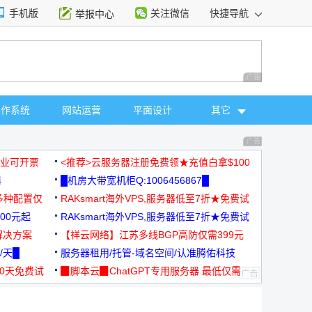
手机版
关注微信
快捷导航
举报中心
性选择
广告 商业广告，理
操作系统
网站运营
平面设计
其它
广告 商业广告，理
，企业可开票
<推荐>云服务器注册免费领★充值白拿$100
器
█机房大带宽机柜Q:1006456867█
多种配置仅
RAKsmart海外VPS,服务器低至7折★免费试
00元起
用★
RAKsmart海外VPS,服务器低至7折★免费试
解决方案
用★
【祥云网络】江苏多线BGP高防仅需399元
/天█
服务器租用/托管-域名空间/认准腾佑科技
30天免费试
▉脚本云▉ChatGPT专用服务器 最低仅需
19元/月