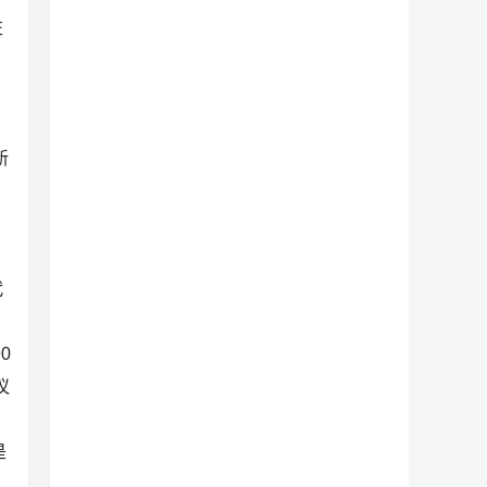
左
新
代
0
议
是