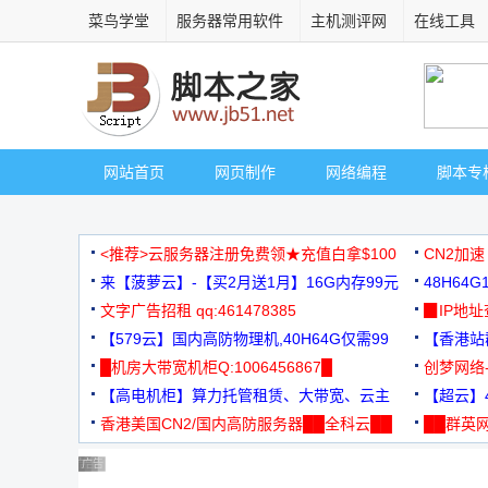
菜鸟学堂
服务器常用软件
主机测评网
在线工具
网站首页
网页制作
网络编程
脚本专
<推荐>云服务器注册免费领★充值白拿$100
CN2加速
来【菠萝云】-【买2月送1月】16G内存99元
48H64
文字广告招租 qq:461478385
3000+
▉IP地
【579云】国内高防物理机,40H64G仅需99
【香港站群
元
█机房大带宽机柜Q:1006456867█
创梦网络
【高电机柜】算力托管租赁、大带宽、云主
88元/月
【超云】4
机
香港美国CN2/国内高防服务器██全科云██
██群英网
◆◆◆
广告 商业广告，理性选择
广告 商业广告，理性选择
广告 商业广告，理性选择
广告 商业广告，理性选择
广告 商业广告，理性选择