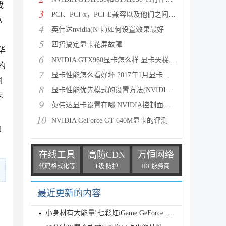
我
3
PCI、PCI-x，PCI-E兼容以及他们之间的区别详细图解
A
4
英伟达nvidia(N卡)如何设置效果最好
5
四招搞定显卡花屏故障
华
6
NVIDIA GTX960显卡怎么样 显卡天梯图看GTX960性能水平
的
7
显卡性能怎么看好坏 2017年1月显卡性能天梯图最新版
同
8
显卡性能优先模式的设置方法(NVIDIA显卡与AMD显卡)
卡
9
英伟达显卡设置在哪 NVIDIA控制面板打开方法图文介绍
10
NVIDIA GeForce GT 640M显卡的评测
如
在线工具
高防CDN
万恒网络
代码格式化等
T级 防护
IDC服务商
最近更新的内容
小身材有大能量!七彩虹iGame GeForce RTX 5070 Ti Ult