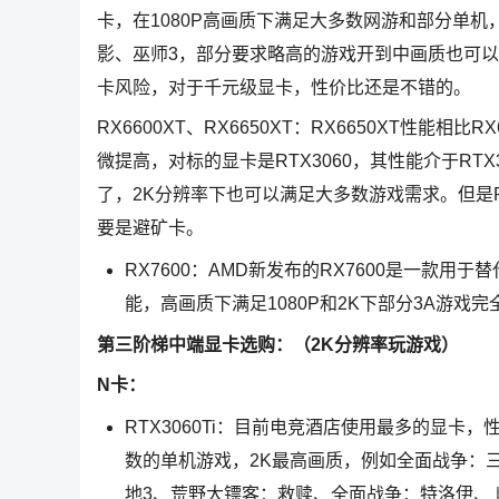
卡，在1080P高画质下满足大多数网游和部分单
影、巫师3，部分要求略高的游戏开到中画质也可以
卡风险，对于千元级显卡，性价比还是不错的。
RX6600XT、RX6650XT：RX6650XT性
微提高，对标的显卡是RTX3060，其性能介于RTX3
了，2K分辨率下也可以满足大多数游戏需求。但是R
要是避矿卡。
RX7600：AMD新发布的RX7600是一款用于
能，高画质下满足1080P和2K下部分3A游戏
第三阶梯中端显卡选购：（2K分辨率玩游戏）
N卡：
RTX3060Ti：目前电竞酒店使用最多的显卡
数的单机游戏，2K最高画质，例如全面战争：
地3、荒野大镖客：救赎、全面战争：特洛伊、