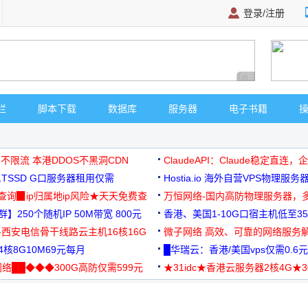
登录/注册
广告 商业广告，理
栏
脚本下载
数据库
服务器
电子书籍
 不限流 本港DDOS不黑洞CDN
ClaudeAPI：Claude稳定直连
G1TSSD G口服务器租用仅需
Hostia.io 海外自营VPS物理服务
可免费测试
址查询▉ip归属地ip风险★天天免费查
万恒网络-国内高防物理服务器，
】250个随机IP 50M带宽 800元
99元/月起
香港、美国1-10G口宿主机低至35
-西安电信骨干线路云主机16核16G
微子网络 高效、可靠的网络服务
核8G10M69元每月
█华瑞云：香港/美国vps仅需0.6元
络██◆◆◆300G高防仅需599元
★31idc★香港云服务器2核4G★
用◆