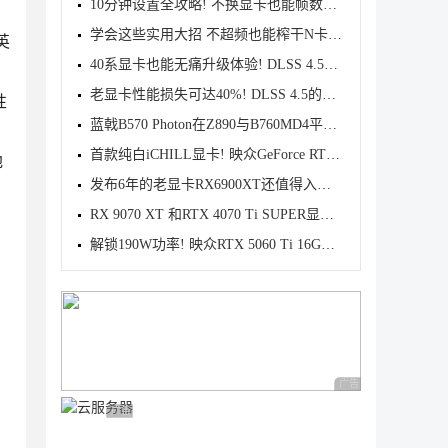
10分钟设置全攻略! 不换显卡也能帧数翻倍
学会这些实用大招 不超频也能榨干N卡显卡性能
英
40系显卡也能无痛升级体验! DLSS 4.5让新显卡如虎添翼
老显卡性能损失可达40%! DLSS 4.5的确很香但不一定适
性
蓝戟B570 Photon在Z890与B760MD4平台下的性能差异对比
首款纯白iCHILL显卡! 映众GeForce RTX 5060 8GB雪域冰
地
发布6年的老显卡RX6900XT还值得入手吗? 7款2K游戏性能
RX 9070 XT 和RTX 4070 Ti SUPER显卡怎么选? 4K游戏性
解锁190W功率! 映众RTX 5060 Ti 16GB超级冰龙显卡首发
广告 商业广告，理性
、
广告 商业广告，理性选择