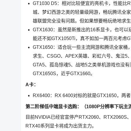
GT1030 D5：相对比较便宜的亮机卡，性能比
城、梦幻西游之类的轻量级网游，畅玩腾讯全家桶。
雄联盟完全没有问题。但如果想要畅玩绝地求生之
GTX1630：虽然是新推出的16系显卡，也
能还不如GTX1050Ti，真不如加一两百元考虑GT
GTX1650：适合玩一些主流网游和腾讯全家桶
求生、CSGO、APEX英雄、彩虹六号、鬼泣
GTA5、孤岛惊魂5、战地5之类单机游戏也没有
GTX1650S，近乎GTX1660。
A卡：
RX6400：RX 6400对标的就是GTX1650
第二阶梯低中端显卡选购：（1080P分辨率下玩主
目前NVIDIA已经官宣停产RTX2060、RTX2060
RTX40系列显卡将成为出货主力。