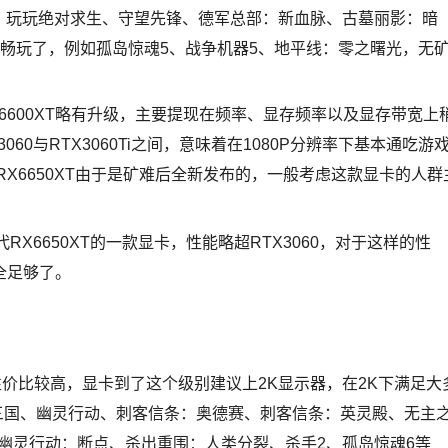
机，玩玩绝对求生、守望先锋、德军总部：新血脉、古墓丽影：暗
畅玩了，例如孤岛惊魂5、战争机器5、地平线：零之曙光，无
能相比RX6600XT略有升级，主要提现在频率、显存频率以及显存带宽上
060与RTX3060Ti之间，意味着在1080P分辨率下基本通吃游
X6650XT由于是矿难后全新发布的，一般考虑这款显卡的人群
替代RX6650XT的一款显卡，性能略超RTX3060，对于这样的性
完全足够了。
，性价比较高，显卡到了这个级别建议上2K显示器，在2K下满足大
三国、幽灵行动、刺客信条：奥德赛、刺客信条：英灵殿、无主
 幽灵行动：断点、杀出重围：人类分裂、杀手2、孤岛惊魂6等