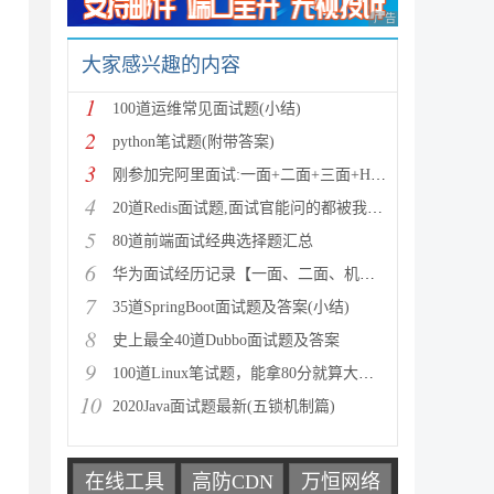
广告 商业广告，理性
大家感兴趣的内容
1
100道运维常见面试题(小结)
2
python笔试题(附带答案)
3
刚参加完阿里面试:一面+二面+三面+HR四面(经验总结)
4
20道Redis面试题,面试官能问的都被我找到了(含答案)
5
80道前端面试经典选择题汇总
6
华为面试经历记录【一面、二面、机试+offer】
7
35道SpringBoot面试题及答案(小结)
8
史上最全40道Dubbo面试题及答案
9
100道Linux笔试题，能拿80分就算大神(附答案)
10
2020Java面试题最新(五锁机制篇)
在线工具
高防CDN
万恒网络