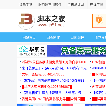
菜鸟学堂
服务器常用软件
主机测评网
在线工具
网站首页
网页制作
网络编程
脚本专
<推荐>云服务器注册免费领★充值白拿$100
CN2加速
来【菠萝云】-【买2月送1月】16G内存99元
48H64
文字广告招租 qq:461478385
3000+
▉IP地
【579云】国内高防物理机,40H64G仅需99
【香港站群
元
█机房大带宽机柜Q:1006456867█
创梦网络
【高电机柜】算力托管租赁、大带宽、云主
88元/月
【超云】4
机
香港美国CN2/国内高防服务器██全科云██
██群英网
◆◆◆