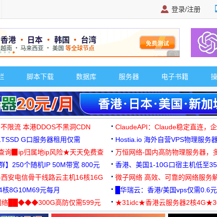
登录/注册
广告 商业广告，理
栏
脚本下载
数据库
服务器
电子书籍
 不限流 本港DDOS不黑洞CDN
ClaudeAPI：Claude稳定直连
G1TSSD G口服务器租用仅需
Hostia.io 海外自营VPS物理服务
可免费测试
址查询▉ip归属地ip风险★天天免费查
万恒网络-国内高防物理服务器，
】250个随机IP 50M带宽 800元
99元/月起
香港、美国1-10G口宿主机低至35
-西安电信骨干线路云主机16核16G
微子网络 高效、可靠的网络服务
核8G10M69元每月
█华瑞云：香港/美国vps仅需0.6元
络██◆◆◆300G高防仅需599元
★31idc★香港云服务器2核4G★
用◆