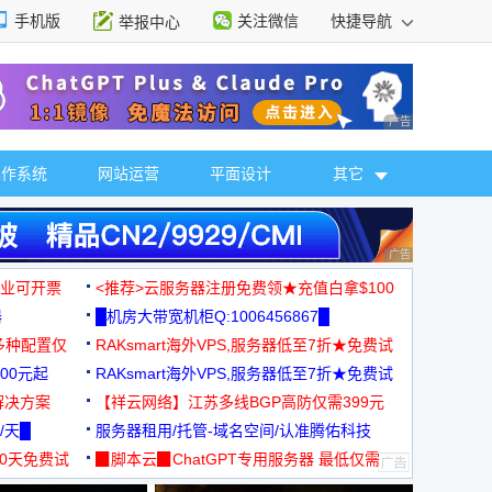
手机版
关注微信
快捷导航
举报中心
性选择
广告 商业广告，理
操作系统
网站运营
平面设计
其它
广告 商业广告，理
，企业可开票
<推荐>云服务器注册免费领★充值白拿$100
器
█机房大带宽机柜Q:1006456867█
多种配置仅
RAKsmart海外VPS,服务器低至7折★免费试
00元起
用★
RAKsmart海外VPS,服务器低至7折★免费试
解决方案
用★
【祥云网络】江苏多线BGP高防仅需399元
/天█
服务器租用/托管-域名空间/认准腾佑科技
30天免费试
▉脚本云▉ChatGPT专用服务器 最低仅需
19元/月