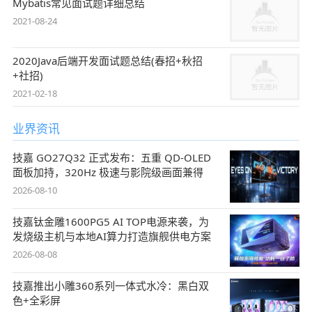
Mybatis常见面试题详细总结
2021-08-24
2020Java后端开发面试题总结(春招+秋招
+社招)
2021-02-18
业界资讯
技嘉 GO27Q32 正式发布：五重 QD-OLED
面板加持，320Hz 极速与影院级画面兼得
2026-08-10
技嘉钛金雕1600PG5 AI TOP电源来袭，为
发烧级主机与本地AI算力打造旗舰供电方案
2026-08-08
技嘉推出小雕360系列一体式水冷：黑白双
色+全彩屏