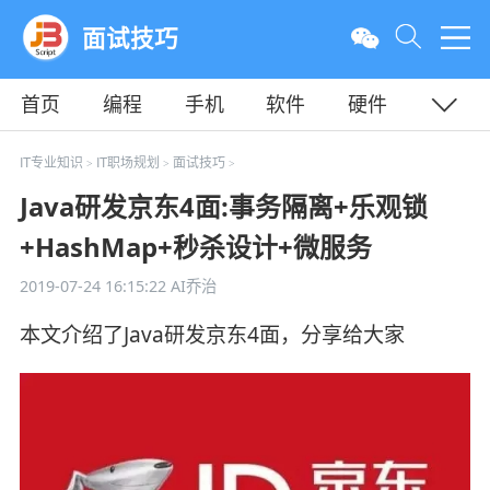
面试技巧
首页
编程
手机
软件
硬件
教程
平面
服务器
IT专业知识
IT职场规划
面试技巧
>
>
>
Java研发京东4面:事务隔离+乐观锁
+HashMap+秒杀设计+微服务
2019-07-24 16:15:22
AI乔治
本文介绍了Java研发京东4面，分享给大家