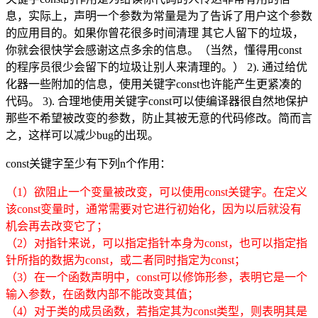
息，实际上，声明一个参数为常量是为了告诉了用户这个参数
的应用目的。如果你曾花很多时间清理 其它人留下的垃圾，
你就会很快学会感谢这点多余的信息。（当然，懂得用const
的程序员很少会留下的垃圾让别人来清理的。） 2). 通过给优
化器一些附加的信息，使用关键字const也许能产生更紧凑的
代码。 3). 合理地使用关键字const可以使编译器很自然地保护
那些不希望被改变的参数，防止其被无意的代码修改。简而言
之，这样可以减少bug的出现。
const关键字至少有下列n个作用：
（1）欲阻止一个变量被改变，可以使用const关键字。在定义
该const变量时，通常需要对它进行初始化，因为以后就没有
机会再去改变它了；
（2）对指针来说，可以指定指针本身为const，也可以指定指
针所指的数据为const，或二者同时指定为const；
（3）在一个函数声明中，const可以修饰形参，表明它是一个
输入参数，在函数内部不能改变其值；
（4）对于类的成员函数，若指定其为const类型，则表明其是