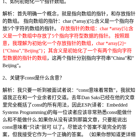
1、如何初始化一个指针数组。
解析：首先明确一个概念，就是指向数组的指针，和存放指针
的数组。 指向数组的指针：char (*array)[5];含义是一个指向存
放5个字符的数组的指针。
存放指针的数组：char *array[5];含
义是一个数组中存放了5个指向字符型数据的指针。 按照题
意，我理解为初始化一个存放指针的数组，char *array[2]=
{“China”,”Beijing”}；其含义是初始化了一个有两个指向字符
型数据的指针的数组
，这两个指针分别指向字符串”China”和”
Beijing”。
2、关键字const是什么含意？
解析：我只要一听到被面试者说：“const意味着常数”，我就知
道我正在和一个业余者打交道。去年Dan Saks已经在他的文章
里完全概括了const的所有用法，因此ESP(译者：Embedded
Systems Programming)的每一位读者应该非常熟悉const能做什
么和不能做什么.如果你从没有读到那篇文章，只要能说出
const意味着“只读”就可 以了。尽管这个答案不是完全的答
案，但我接受它作为一个正确的答案。（如果你想知道更详细