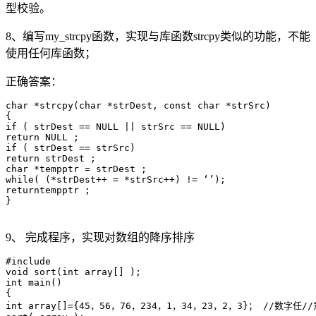
型校验。
8、编写my_strcpy函数，实现与库函数strcpy类似的功能，不能
使用任何库函数；
正确答案：
char *strcpy(char *strDest, const char *strSrc)

{

if ( strDest == NULL || strSrc == NULL)

return NULL ;

if ( strDest == strSrc)

return strDest ;

char *tempptr = strDest ;

while( (*strDest++ = *strSrc++) != ‘’);

returntempptr ;

}

9、 完成程序，实现对数组的降序排序
#include

void sort(int array[] );

int main()

{

int array[]={45，56，76，234，1，34，23，2，3}； //数字任//