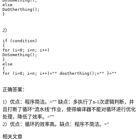
DoSomething();

else

DoOtherthing();

}

2）
if (condition)

{

for (i=0; i<n; i++)

DoSomething();

}

else

{

for (i=0; i<n; i++)="" dootherthing();="" }=""

正确答案：
1）优点：程序简洁。="" 缺点：多执行了n-1次逻辑判断，并
且打断了循环“流水线”作业，使得编译器不能对循环进行优化
处理，降低了效率。=""
2）优点：循环的效率高。缺点：程序不简洁。="
相关文章