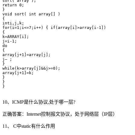
sort( array );

return 0;

}

void sort( int array[] )

{

inti,j,k;

for(i=1;i<=7;i++) { if(array[i]>array[i-1])

{

k=ARRAY[i];

j=i-1;

do

{

array[j+1]=array[j];

j– ;

}

while(k>array[j]&&j>=0);

array[j+1]=k;

}

}

}

10、ICMP是什么协议,处于哪一层?
正确答案：Internet控制报文协议，处于网络层（IP层）
11、 C中static有什么作用