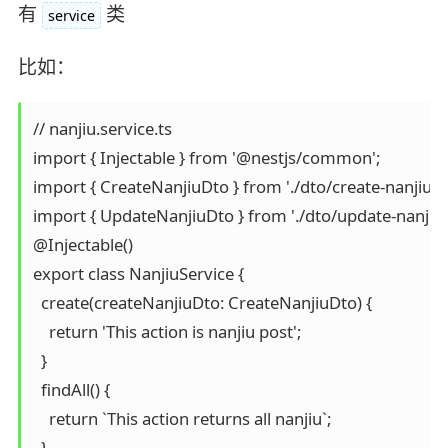
有
类
service
比如：
// nanjiu.service.ts

import { Injectable } from '@nestjs/common';

import { CreateNanjiuDto } from './dto/create-nanjiu.dto
import { UpdateNanjiuDto } from './dto/update-nanjiu.d
@Injectable()

export class NanjiuService {

  create(createNanjiuDto: CreateNanjiuDto) {

    return 'This action is nanjiu post';

  }

  findAll() {

    return `This action returns all nanjiu`;

  }
