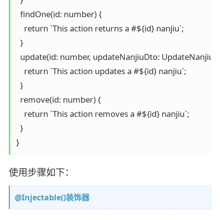
  findOne(id: number) {

    return `This action returns a #${id} nanjiu`;

  }

  update(id: number, updateNanjiuDto: UpdateNanjiuDto
    return `This action updates a #${id} nanjiu`;

  }

  remove(id: number) {

    return `This action removes a #${id} nanjiu`;

  }

}
使用步骤如下：
@Injectable()装饰器