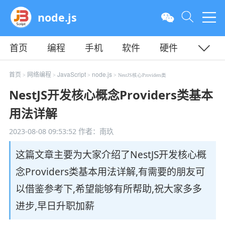
node.js
首页
编程
手机
软件
硬件
教程
平面
服务器
首页
网络编程
JavaScript
node.js
>
>
>
> NestJS核心Providers类
NestJS开发核心概念Providers类基本
用法详解
2023-08-08 09:53:52
作者：南玖
这篇文章主要为大家介绍了NestJS开发核心概
念Providers类基本用法详解,有需要的朋友可
以借鉴参考下,希望能够有所帮助,祝大家多多
进步,早日升职加薪