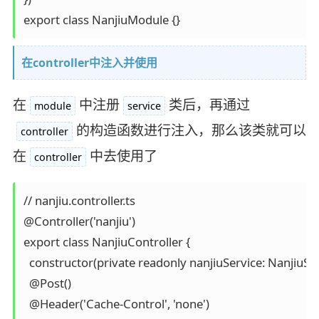
export class NanjiuModule {}
在controller中注入并使用
在
中注册
类后，再通过
module
service
的构造函数进行注入，那么该类就可以
controller
在
中去使用了
controller
// nanjiu.controller.ts

@Controller('nanjiu')

export class NanjiuController {

  constructor(private readonly nanjiuService: NanjiuServ
  @Post()

  @Header('Cache-Control', 'none')
