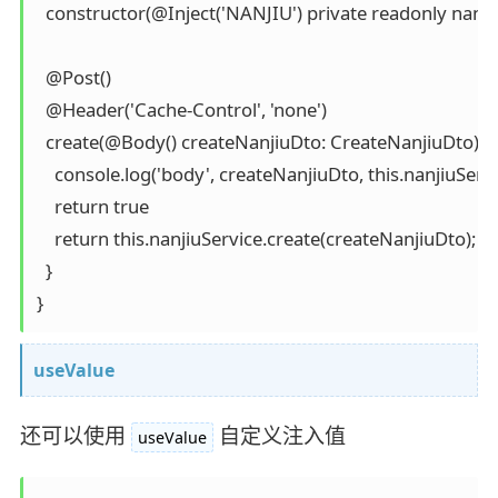
  constructor(@Inject('NANJIU') private readonly nanjiu
  @Post()

  @Header('Cache-Control', 'none')

  create(@Body() createNanjiuDto: CreateNanjiuDto) {

    console.log('body', createNanjiuDto, this.nanjiuServi
    return true

    return this.nanjiuService.create(createNanjiuDto);

  }

}
useValue
还可以使用
自定义注入值
useValue