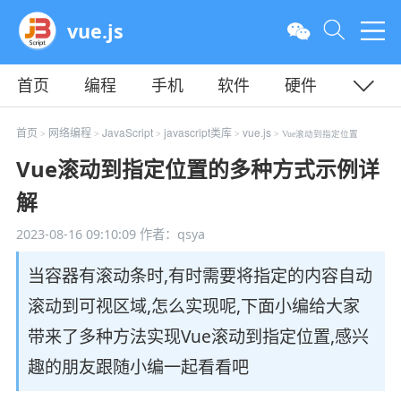
vue.js
首页
编程
手机
软件
硬件
教程
平面
服务器
首页
网络编程
JavaScript
javascript类库
vue.js
>
>
>
>
> Vue滚动到指定位置
Vue滚动到指定位置的多种方式示例详
解
2023-08-16 09:10:09
作者：qsya
当容器有滚动条时,有时需要将指定的内容自动
滚动到可视区域,怎么实现呢,下面小编给大家
带来了多种方法实现Vue滚动到指定位置,感兴
趣的朋友跟随小编一起看看吧