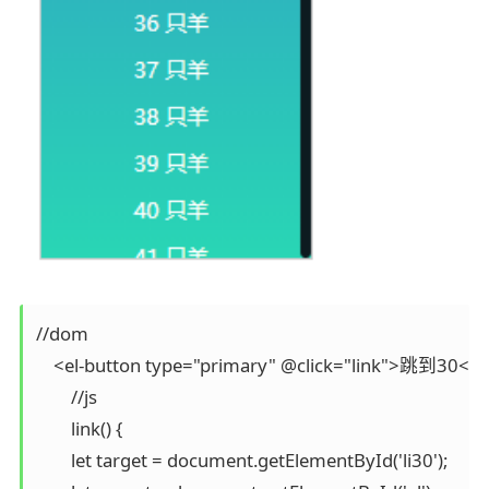
//dom

    <el-button type="primary" @click="link">跳到30</el
	//js

	link() {

    	let target = document.getElementById('li30');
