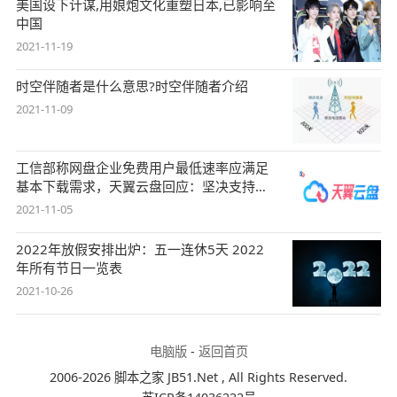
美国设下计谋,用娘炮文化重塑日本,已影响至
中国
2021-11-19
时空伴随者是什么意思?时空伴随者介绍
2021-11-09
工信部称网盘企业免费用户最低速率应满足
基本下载需求，天翼云盘回应：坚决支持，
始终
2021-11-05
2022年放假安排出炉：五一连休5天 2022
年所有节日一览表
2021-10-26
电脑版
-
返回首页
2006-2026 脚本之家 JB51.Net , All Rights Reserved.