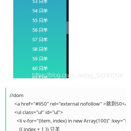
//dom

    <a href="#li50" rel="external nofollow" >跳到50</a>
    <ul class="ul" id="ul">

      <li v-for="(item, index) in new Array(100)" :key="inde
        {{ index + 1 }} 只羊
