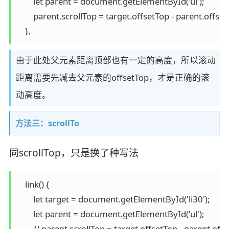
        let parent = document.getElementById('ul');

    	parent.scrollTop = target.offsetTop - parent.offsetTop;

    },
由于此处父元素距离顶部也有一定的高度，所以滚动
距离需要先减去父元素的offsetTop，才是正确的滚
动高度。
方法三：scrollTo
同scrollTop，只是换了种写法
    link() {

        let target = document.getElementById('li30');

        let parent = document.getElementById('ul');

        // parent.scrollTop = target.offsetTop - parent.offs