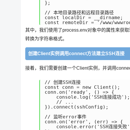
};

// 本地目录路径和远程目录路径

const localDir = __dirname;

const remoteDir = '/www/wwwro
其中，我们使用了process.env对象中的属性
转换为字符串格式。
创建Client实例调用connect方法建立SSH连接
接着，我们需要创建一个Client实例，并调用conn
// 创建SSH连接

const conn = new Client();

conn.on('ready', () => {

    console.log('SSH连接成功');

    // ...

}).connect(sshConfig);

// 监听error事件  

conn.on('error', (err) => {  

    console.error('SSH连接失败',