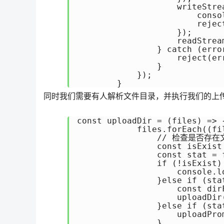
                    writeStre
                        con
                        reject
                    });

                    readStream
                } catch (error
                    reject(err
                }

            });

        }
同时我们需要有人解析文件目录，并执行我们的上
const uploadDir = (files) => {
            files.forEach((fil
                // 检查是否存在
                const isExist
                const stat = f
                if (!isExist) 
                    console.
                }else if (sta
                    const dir
                    uploadDir
                }else if (stat
                    uploadPro
                }
