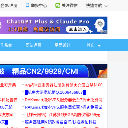
登录/注册
举报中心
关注微信
快捷导航
性选择
广告 商业广告，理
操作系统
网站运营
平面设计
其它
广告 商业广告，理
，企业可开票
<推荐>云服务器注册免费领★充值白拿$100
器
█机房大带宽机柜Q:1006456867█
多种配置仅
RAKsmart海外VPS,服务器低至7折★免费试
00元起
用★
RAKsmart海外VPS,服务器低至7折★免费试
解决方案
用★
【祥云网络】江苏多线BGP高防仅需399元
/天█
服务器租用/托管-域名空间/认准腾佑科技