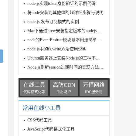
node.js实现token身份验证的示例代码
将node安装到其他盘的超详细步骤与说明
node.js 发布订阅模式的实例
Mac下通过brew安装指定版本的nodejs教程
node的EventEmitter模块基本用法简单实现示例
node.js中的fs.write方法使用说明
Ubuntu服务器上安装Node.js的三种不同方法介绍
Node.js刷新session过期时间的实现方法推荐
在线工具
高防CDN
万恒网络
代码格式化等
T级 防护
IDC服务商
常用在线小工具
CSS代码工具
JavaScript代码格式化工具