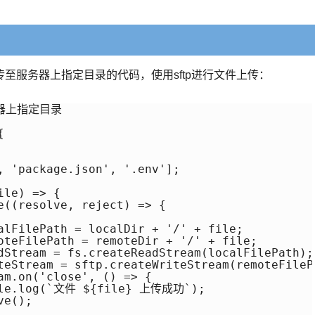
至服务器上指定目录的代码，使用sftp进行文件上传：
上指定目录



, 'package.json', '.env'];

le) => {

e((resolve, reject) => {

alFilePath = localDir + '/' + file;

oteFilePath = remoteDir + '/' + file;

dStream = fs.createReadStream(localFilePath);

teStream = sftp.createWriteStream(remoteFilePa
am.on('close', () => {

ole.log(`文件 ${file} 上传成功`);

e();
