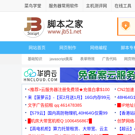
菜鸟学堂
服务器常用软件
主机测评网
在线工具
网站首页
网页制作
网络编程
脚本专
基础知识
javascript类库
表单特效
广告代码
网页特
<推荐>云服务器注册免费领★充值白拿$100
CN2加速
来【菠萝云】-【买2月送1月】16G内存99元
48H64
文字广告招租 qq:461478385
3000+
▉IP地
【579云】国内高防物理机,40H64G仅需99
【香港站群
元
█机房大带宽机柜Q:1006456867█
创梦网络
【高电机柜】算力托管租赁、大带宽、云主
88元/月
【超云】4