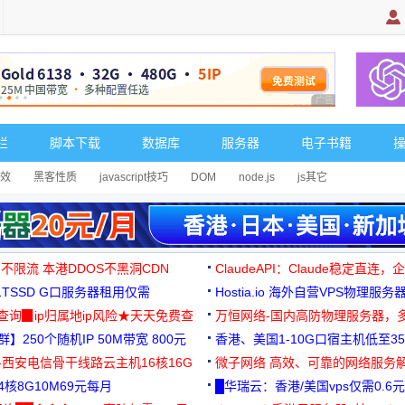
广告 商业广告，理
栏
脚本下载
数据库
服务器
电子书籍
效
黑客性质
javascript技巧
DOM
node.js
js其它
 不限流 本港DDOS不黑洞CDN
ClaudeAPI：Claude稳定直连
G1TSSD G口服务器租用仅需
Hostia.io 海外自营VPS物理服务
可免费测试
址查询▉ip归属地ip风险★天天免费查
万恒网络-国内高防物理服务器，
】250个随机IP 50M带宽 800元
99元/月起
香港、美国1-10G口宿主机低至35
-西安电信骨干线路云主机16核16G
微子网络 高效、可靠的网络服务
核8G10M69元每月
█华瑞云：香港/美国vps仅需0.6元