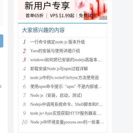
广告 商业广告，理性
大家感兴趣的内容
1
一行命令搞定node.js 版本升级
2
Yarn的安装与使用详细介绍
3
windows如何把已安装的nodejs高版本降级为低版本(
4
卸载安装Node.js与npm过程详解
5
、
node.js中的fs.writeFileSync方法使用说
6
件
使用npm命令提示: ''npm'' 不是内部或外部命令,也
7
Node.js（安装，启动，测试）
8
Nodejs中调用系统命令、Shell脚本和Python脚本
9
node.js+Ajax实现获取HTTP服务器返回数据
10
Node.js中环境变量process.env的一些事详解