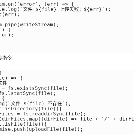
am.on('error', (err) => {

sole.log(`文件 ${file} 上传失败：${err}`);

(err);

.pipe(writeStream);

) {

or);

传指令：


e) => {

文件

 = fs.existsSync(file);

s.lstatSync(file);

{

log(`文件 ${file} 不存在`);

t.isDirectory(file)){

Files = fs.readdirSync(file);

(dirFiles.map((dirFile) => file + '/' + dirFil
.isFile(file)){

mise.push(uploadFile(file));
