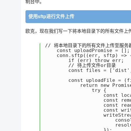
制台中。
使用sftp进行文件上传
欧克，现在我们写一下将本地目录下的所有文件上传
// 将本地目录下的所有文件上传至服务器
    const uploadPromise = [];

    conn.sftp((err, sftp) => {
        if (err) throw err;

        // 待上传文件or目录

        const files = ['dist'
        const uploadFile = (fi
            return new Promis
                try {

                    const loc
                    const rem
                    const rea
                    const wri
                    writeStre
                        cons
                        resolv
                    });
