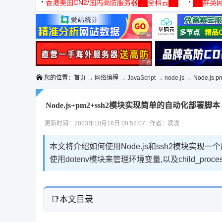
机
香港美国CN2/国内高防服务器██全科云██
██群英网
◆◆◆
广告 商业广告，理性选择
广告 商业广告，理性选择
您的位置：
首页
→
网络编程
→
JavaScript
→
node.js
→ Node.js
Node.js+pm2+ssh2模块实现简单的自动化部署脚本
更新时间：2023年10月16日 08:52:07 作者：泯泷
本文将介绍如何使用Node.js和ssh2模块实
使用dotenv模块来管理环境变量,以及child_pr
本文目录