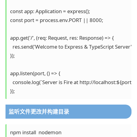
const app: Application = express();

const port = process.env.PORT || 8000;

app.get('/', (req: Request, res: Response) => {

  res.send('Welcome to Express & TypeScript Server');

});

app.listen(port, () => {

  console.log(`Server is Fire at http://localhost:${port}`);
监听文件更改并构建目录