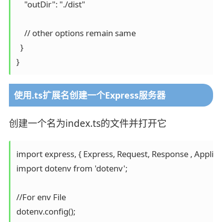
    "outDir": "./dist"

    // other options remain same

  }

使用.ts扩展名创建一个Express服务器
创建一个名为index.ts的文件并打开它
import express, { Express, Request, Response , Applicat
import dotenv from 'dotenv';

//For env File 

dotenv.config();
