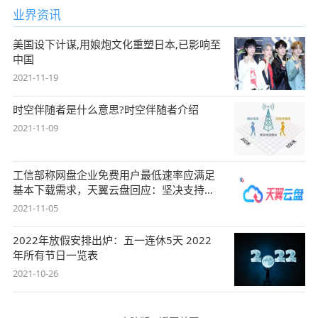
业界资讯
美国设下计谋,用娘炮文化重塑日本,已影响至
中国
2021-11-19
时空伴随者是什么意思?时空伴随者介绍
2021-11-09
工信部称网盘企业免费用户最低速率应满足
基本下载需求，天翼云盘回应：坚决支持，
始终
2021-11-05
2022年放假安排出炉：五一连休5天 2022
年所有节日一览表
2021-10-26