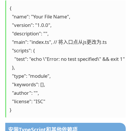
{

  "name": "Your File Name",

  "version": "1.0.0",

  "description": "",

  "main": "index.ts", // 将入口点从js更改为.ts

  "scripts": {

    "test": "echo \"Error: no test specified\" && exit 1"

  },

  "type": "module",

  "keywords": [],

  "author": "",

  "license": "ISC"

安装TypeScript和其他依赖项