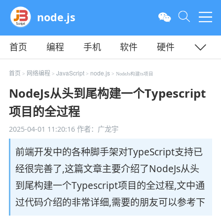
node.js
首页
编程
手机
软件
硬件
教程
平面
服务器
首页
网络编程
JavaScript
node.js
>
>
>
> NodeJs构建ts项目
NodeJs从头到尾构建一个Typescript
项目的全过程
2025-04-01 11:20:16
作者：广龙宇
前端开发中的各种脚手架对TypeScript支持已
经很完善了,这篇文章主要介绍了NodeJs从头
到尾构建一个Typescript项目的全过程,文中通
过代码介绍的非常详细,需要的朋友可以参考下