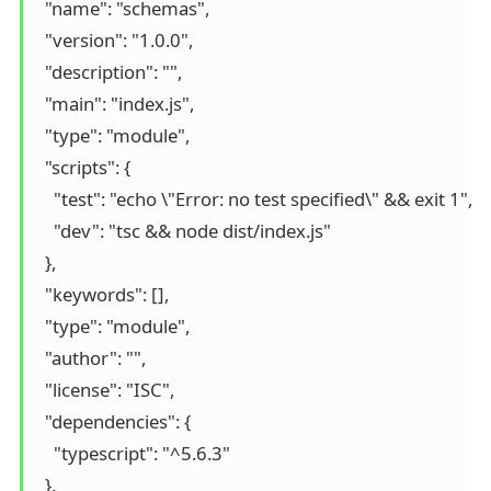
  "name": "schemas",

  "version": "1.0.0",

  "description": "",

  "main": "index.js",

  "type": "module",

  "scripts": {

    "test": "echo \"Error: no test specified\" && exit 1",

    "dev": "tsc && node dist/index.js"

  },

  "keywords": [],

  "type": "module",

  "author": "",

  "license": "ISC",

  "dependencies": {

    "typescript": "^5.6.3"

  },
