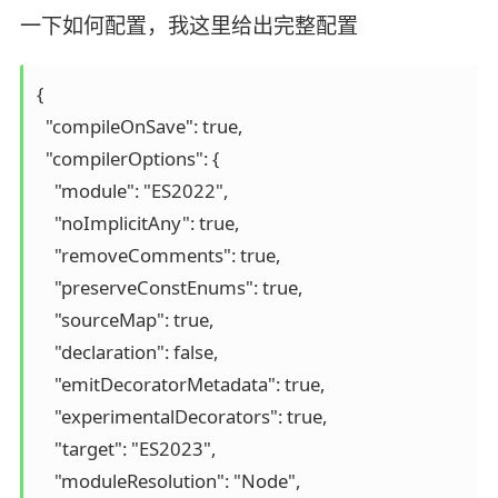
一下如何配置，我这里给出完整配置
{

  "compileOnSave": true,

  "compilerOptions": {

    "module": "ES2022",

    "noImplicitAny": true,

    "removeComments": true,

    "preserveConstEnums": true,

    "sourceMap": true,

    "declaration": false,

    "emitDecoratorMetadata": true,

    "experimentalDecorators": true,

    "target": "ES2023",

    "moduleResolution": "Node",
