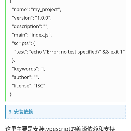
{

  "name": "my_project",

  "version": "1.0.0",

  "description": "",

  "main": "index.js",

  "scripts": {

    "test": "echo \"Error: no test specified\" && exit 1"

  },

  "keywords": [],

  "author": "",

  "license": "ISC"

3. 安装依赖
这里主要是安装typescript的编译依赖和支持