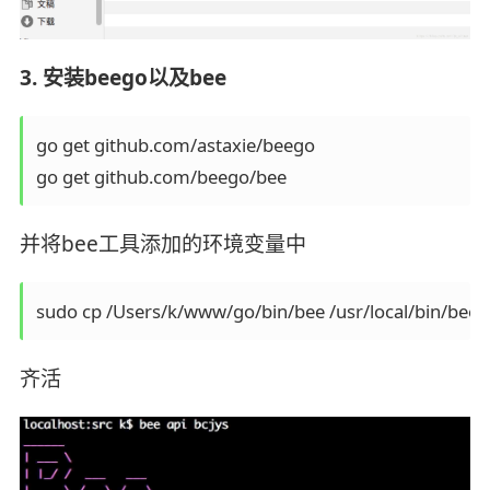
3. 安装beego以及bee
go get github.com/astaxie/beego

go get github.com/beego/bee
并将bee工具添加的环境变量中
sudo cp /Users/k/www/go/bin/bee /usr/local/bin/bee
齐活