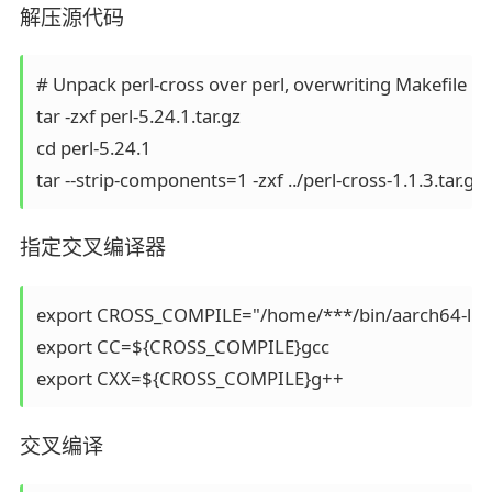
解压源代码
# Unpack perl-cross over perl, overwriting Makefile

tar -zxf perl-5.24.1.tar.gz

cd perl-5.24.1

tar --strip-components=1 -zxf ../perl-cross-1.1.3.tar.gz
指定交叉编译器
export CROSS_COMPILE="/home/***/bin/aarch64-linu
export CC=${CROSS_COMPILE}gcc

export CXX=${CROSS_COMPILE}g++
交叉编译