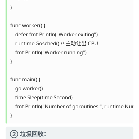
)

func worker() {

    defer fmt.Println("Worker exiting")

    runtime.Gosched() // 主动让出 CPU

    fmt.Println("Worker running")

}

func main() {

    go worker()

    time.Sleep(time.Second)

    fmt.Println("Number of goroutines:", runtime.NumG
}
② 垃圾回收：