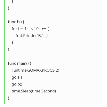
    }

}

func b() {

    for i := 1; i < 10; i++ {

        fmt.Println("B:", i)

    }

}

func main() {

    runtime.GOMAXPROCS(2)

    go a()

    go b()

    time.Sleep(time.Second)

}