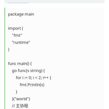
package main

import (

    "fmt"

    "runtime"

)

func main() {

    go func(s string) {

        for i := 0; i < 2; i++ {

            fmt.Println(s)

        }

    }("world")

    // 主协程
