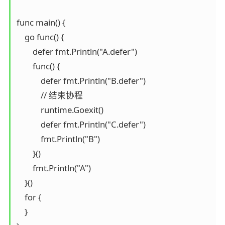
func main() {

    go func() {

        defer fmt.Println("A.defer")

        func() {

            defer fmt.Println("B.defer")

            // 结束协程

            runtime.Goexit()

            defer fmt.Println("C.defer")

            fmt.Println("B")

        }()

        fmt.Println("A")

    }()

    for {

    }
