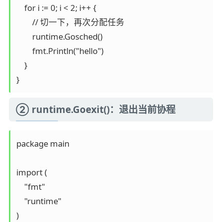
    for i := 0; i < 2; i++ {

        // 切一下，再次分配任务

        runtime.Gosched()

        fmt.Println("hello")

    }

② runtime.Goexit()：退出当前协程
package main

import (

    "fmt"

    "runtime"

)
