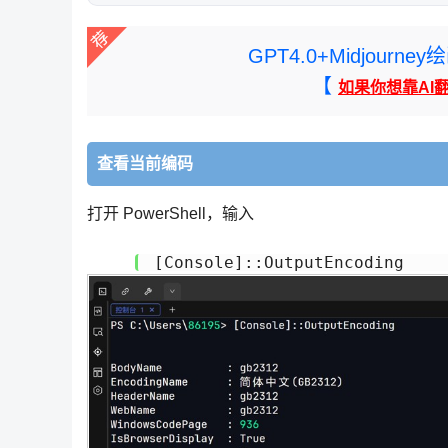
GPT4.0+Midjou
【
如果你想靠AI
查看当前编码
打开 PowerShell，输入
[Console]::OutputEncoding