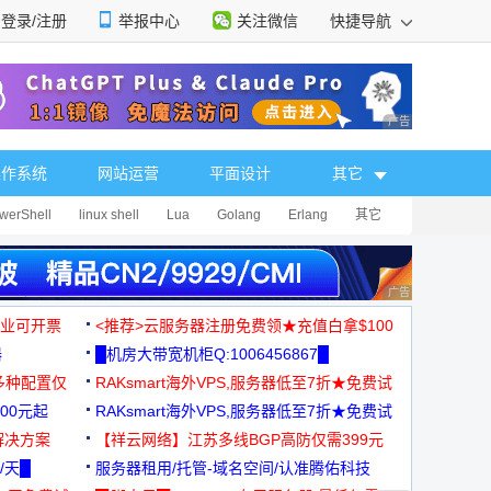
登录/注册
举报中心
关注微信
快捷导航
性选择
广告 商业广告，理
操作系统
网站运营
平面设计
其它
werShell
linux shell
Lua
Golang
Erlang
其它
广告 商业广告，理
，企业可开票
<推荐>云服务器注册免费领★充值白拿$100
器
█机房大带宽机柜Q:1006456867█
多种配置仅
RAKsmart海外VPS,服务器低至7折★免费试
00元起
用★
RAKsmart海外VPS,服务器低至7折★免费试
解决方案
用★
【祥云网络】江苏多线BGP高防仅需399元
/天█
服务器租用/托管-域名空间/认准腾佑科技