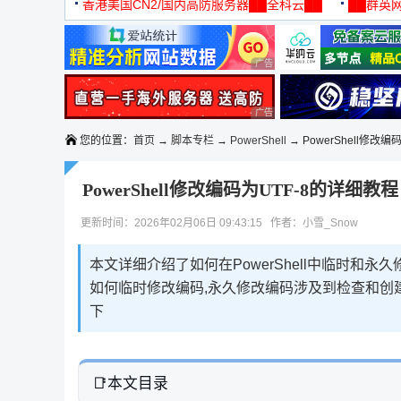
机
香港美国CN2/国内高防服务器██全科云██
██群英网
◆◆◆
广告 商业广告，理性选择
广告 商业广告，理性选择
您的位置：
首页
→
脚本专栏
→
PowerShell
→ PowerShell修改编码
PowerShell修改编码为UTF-8的详细教程
更新时间：2026年02月06日 09:43:15 作者：小雪_Snow
本文详细介绍了如何在PowerShell中临时和永
如何临时修改编码,永久修改编码涉及到检查和创建
下
本文目录