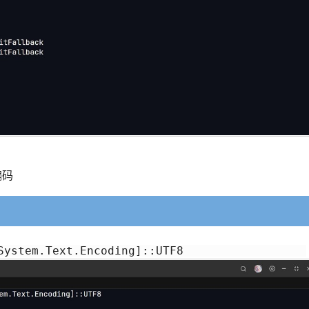
编码
System.Text.Encoding]::UTF8