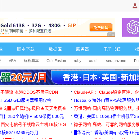
广告 商业广告，理
栏
脚本下载
数据库
服务器
电子书籍
关
VBA
远程脚本
ColdFusion
ruby
autoit
seraphzone
Po
 不限流 本港DDOS不黑洞CDN
ClaudeAPI：Claude稳定直连
G1TSSD G口服务器租用仅需
Hostia.io 海外自营VPS物理服务
可免费测试
址查询▉ip归属地ip风险★天天免费查
万恒网络-国内高防物理服务器，
】250个随机IP 50M带宽 800元
99元/月起
香港、美国1-10G口宿主机低至35
-西安电信骨干线路云主机16核16G
微子网络 高效、可靠的网络服务
核8G10M69元每月
█华瑞云：香港/美国vps仅需0.6元