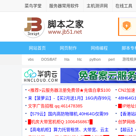
菜鸟学堂
服务器常用软件
主机测评网
在线工具
网站首页
网页制作
网络编程
脚本专
vbs
DOS/BAT
hta
htc
python
perl
游戏相
<推荐>云服务器注册免费领★充值白拿$100
CN2加速
来【菠萝云】-【买2月送1月】16G内存99元
48H64
文字广告招租 qq:461478385
3000+
▉IP地
【579云】国内高防物理机,40H64G仅需99
【香港站群
元
█机房大带宽机柜Q:1006456867█
创梦网络
【高电机柜】算力托管租赁、大带宽、云主
88元/月
【超云】4