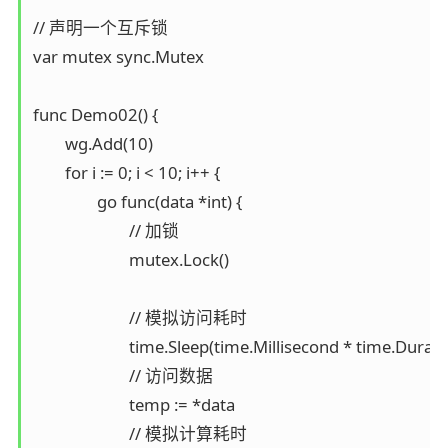
// 声明一个互斥锁

var mutex sync.Mutex

func Demo02() {

	wg.Add(10)

	for i := 0; i < 10; i++ {

		go func(data *int) {

			// 加锁

			mutex.Lock()

			// 模拟访问耗时

			time.Sleep(time.Millisecond * time.Duration(rand.Intn(1000)))

			// 访问数据

			temp := *data

			// 模拟计算耗时
