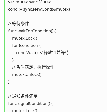
var mutex sync.Mutex

cond := sync.NewCond(&mutex)

// 等待条件

func waitForCondition() {

    mutex.Lock()

    for !condition {

        cond.Wait()  // 释放锁并等待

    }

    // 条件满足，执行操作

    mutex.Unlock()

}

// 通知条件满足

func signalCondition() {

    mutex.Lock()
