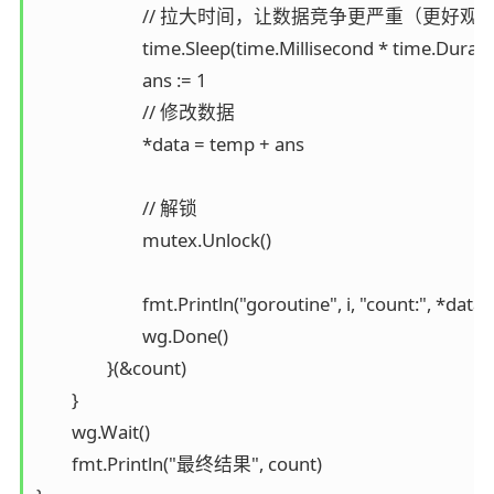
			// 拉大时间，让数据竞争更严重（更好观察结果）

			time.Sleep(time.Millisecond * time.Duration(rand.Intn(1000)))

			ans := 1

			// 修改数据

			*data = temp + ans

			// 解锁

			mutex.Unlock()

			fmt.Println("goroutine", i, "count:", *data)

			wg.Done()

		}(&count)

	}

	wg.Wait()

	fmt.Println("最终结果", count)
