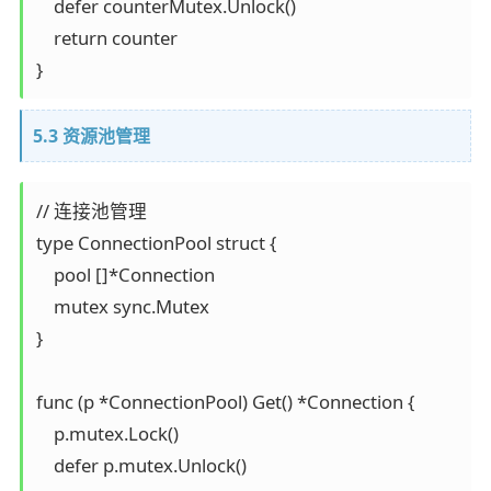
    defer counterMutex.Unlock()

    return counter

5.3 资源池管理
// 连接池管理

type ConnectionPool struct {

    pool []*Connection

    mutex sync.Mutex

}

func (p *ConnectionPool) Get() *Connection {

    p.mutex.Lock()

    defer p.mutex.Unlock()
