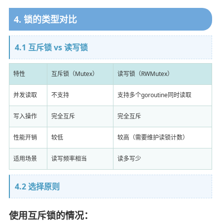
4. 锁的类型对比
4.1 互斥锁 vs 读写锁
特性
互斥锁（Mutex）
读写锁（RWMutex）
并发读取
不支持
支持多个goroutine同时读取
写入操作
完全互斥
完全互斥
性能开销
较低
较高（需要维护读锁计数）
适用场景
读写频率相当
读多写少
4.2 选择原则
使用互斥锁的情况：