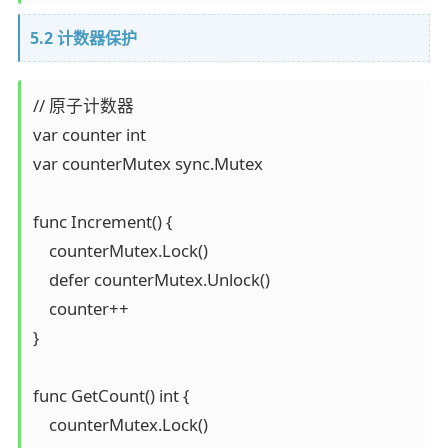
5.2 计数器保护
// 原子计数器

var counter int

var counterMutex sync.Mutex

func Increment() {

    counterMutex.Lock()

    defer counterMutex.Unlock()

    counter++

}

func GetCount() int {

    counterMutex.Lock()
