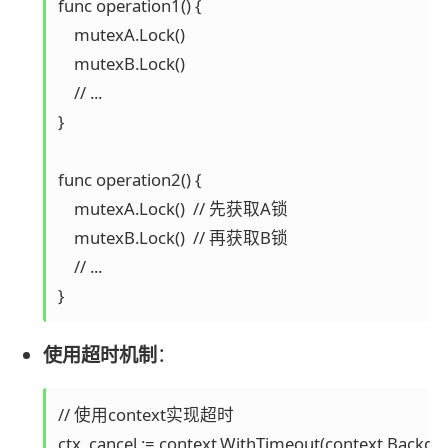
func operation1() {

    mutexA.Lock()

    mutexB.Lock()

    // ...

}

func operation2() {

    mutexA.Lock()  // 先获取A锁

    mutexB.Lock()  // 再获取B锁

    // ...

使用超时机制
：
// 使用context实现超时

ctx, cancel := context.WithTimeout(context.Backgro