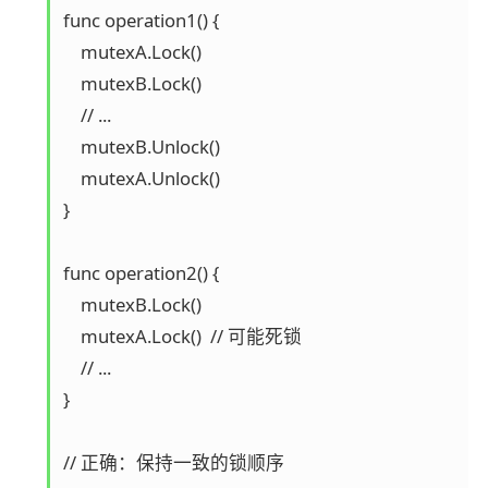
func operation1() {

    mutexA.Lock()

    mutexB.Lock()

    // ...

    mutexB.Unlock()

    mutexA.Unlock()

}

func operation2() {

    mutexB.Lock()  

    mutexA.Lock()  // 可能死锁

    // ...

}

// 正确：保持一致的锁顺序
