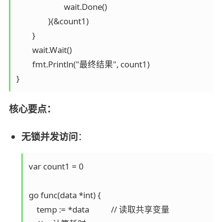
			wait.Done()

		}(&count1)

	}

	wait.Wait()

	fmt.Println("最终结果", count1)

核心要点：
无锁并发访问
：
var count1 = 0

go func(data *int) {

    temp := *data           // 读取共享变量
