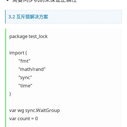
3.2 互斥锁解决方案
package test_lock

import (

	"fmt"

	"math/rand"

	"sync"

	"time"

)

var wg sync.WaitGroup

var count = 0
