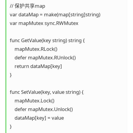
// 保护共享map

var dataMap = make(map[string]string)

var mapMutex sync.RWMutex

func GetValue(key string) string {

    mapMutex.RLock()

    defer mapMutex.RUnlock()

    return dataMap[key]

}

func SetValue(key, value string) {

    mapMutex.Lock()

    defer mapMutex.Unlock()

    dataMap[key] = value
