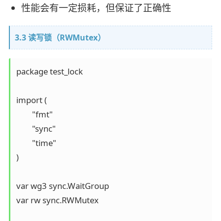
性能会有一定损耗，但保证了正确性
3.3 读写锁（RWMutex）
package test_lock

import (

	"fmt"

	"sync"

	"time"

)

var wg3 sync.WaitGroup

var rw sync.RWMutex
