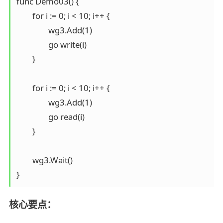
func Demo03() {

	for i := 0; i < 10; i++ {

		wg3.Add(1)

		go write(i)

	}

	for i := 0; i < 10; i++ {

		wg3.Add(1)

		go read(i)

	}

	wg3.Wait()

核心要点：