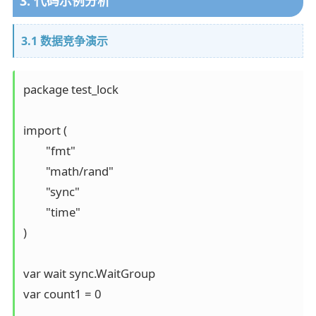
3. 代码示例分析
3.1 数据竞争演示
package test_lock

import (

	"fmt"

	"math/rand"

	"sync"

	"time"

)

var wait sync.WaitGroup

var count1 = 0
