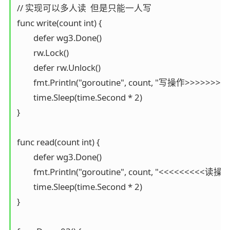
// 实现可以多人读  但是只能一人写

func write(count int) {

	defer wg3.Done()

	rw.Lock()

	defer rw.Unlock()

	fmt.Println("goroutine", count, "写操作>>>>>>>")

	time.Sleep(time.Second * 2)

}

func read(count int) {

	defer wg3.Done()

	fmt.Println("goroutine", count, "<<<<<<<<<读操作")

	time.Sleep(time.Second * 2)

}
