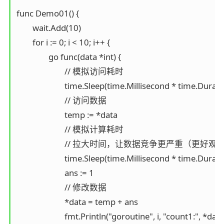
func Demo01() {

	wait.Add(10)

	for i := 0; i < 10; i++ {

		go func(data *int) {

			// 模拟访问耗时

			time.Sleep(time.Millisecond * time.Duration(rand.Intn(1000)))

			// 访问数据

			temp := *data

			// 模拟计算耗时

			// 拉大时间，让数据竞争更严重（更好观察结果）

			time.Sleep(time.Millisecond * time.Duration(rand.Intn(1000)))

			ans := 1

			// 修改数据

			*data = temp + ans

			fmt.Println("goroutine", i, "count1:", *data)
