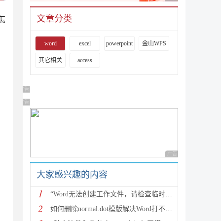
文章分类
怎
word
excel
powerpoint
金山WPS
其它相关
access
广告 商业广告，理性选择
广告 商业广告，理性选择
广告 商业广告，理性
大家感兴趣的内容
1
“Word无法创建工作文件，请检查临时环境变量”微软解
2
如何删除normal.dot模版解决Word打不开问题