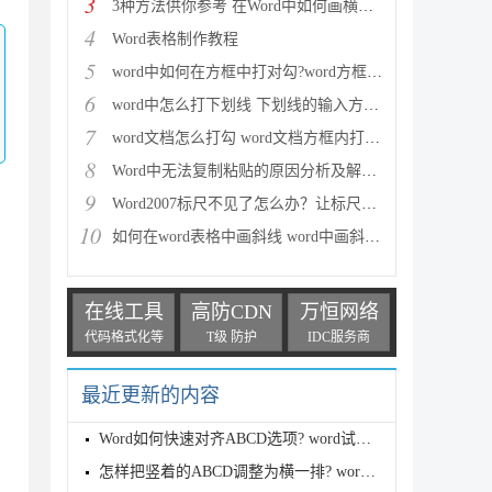
3
3种方法供你参考 在Word中如何画横线和下划线
4
Word表格制作教程
5
word中如何在方框中打对勾?word方框打对勾符号图文教
6
word中怎么打下划线 下划线的输入方法详细汇总
7
word文档怎么打勾 word文档方框内打勾六种方法介绍
8
Word中无法复制粘贴的原因分析及解决方法
9
Word2007标尺不见了怎么办？让标尺显示出来的解决方法
10
如何在word表格中画斜线 word中画斜线的方法汇总
在线工具
高防CDN
万恒网络
代码格式化等
T级 防护
IDC服务商
最近更新的内容
Word如何快速对齐ABCD选项? word试卷批量对齐ABCD的技
怎样把竖着的ABCD调整为横一排? word选择题abcd调整为