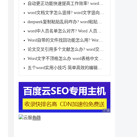
自动更正功能快速提高工作效率! word巧妙利用自动更正
word文档文字怎么竖排? word文字竖向显示文字的技巧
deepseek复制粘贴乱码咋办? word粘贴出现很多Markdown
word中人员名单怎么对齐? Word 人员名单排版技巧分享
Word自带的文件找回功能怎么用? Word恢复丢失文件的方
论文交叉引用多个文献怎么办? word交叉引用多篇连续文
Word文字不顶格怎么办 word表格中文字不能顶格的解决
五个word实用小技巧 简单高效的编辑文档大家都说好用
广告 商业广告，理性
广告 商业广告，理性选择