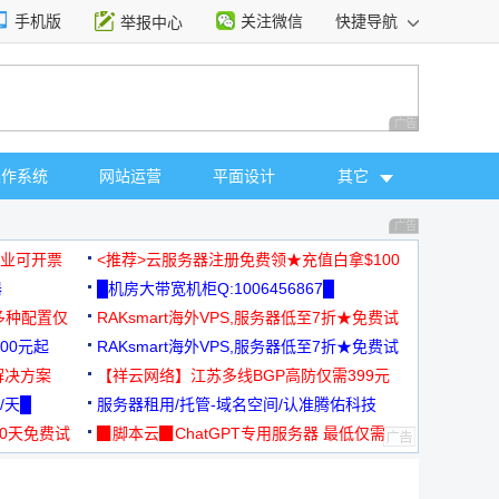
手机版
关注微信
快捷导航
举报中心
性选择
广告 商业广告，理
操作系统
网站运营
平面设计
其它
广告 商业广告，理
，企业可开票
<推荐>云服务器注册免费领★充值白拿$100
器
█机房大带宽机柜Q:1006456867█
多种配置仅
RAKsmart海外VPS,服务器低至7折★免费试
00元起
用★
RAKsmart海外VPS,服务器低至7折★免费试
解决方案
用★
【祥云网络】江苏多线BGP高防仅需399元
/天█
服务器租用/托管-域名空间/认准腾佑科技
30天免费试
▉脚本云▉ChatGPT专用服务器 最低仅需
19元/月