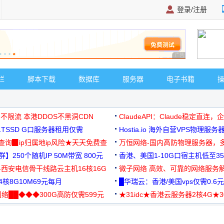
登录/注册
广告 商业广告，理
栏
脚本下载
数据库
服务器
电子书籍
 不限流 本港DDOS不黑洞CDN
ClaudeAPI：Claude稳定直连
G1TSSD G口服务器租用仅需
Hostia.io 海外自营VPS物理服务
可免费测试
址查询▉ip归属地ip风险★天天免费查
万恒网络-国内高防物理服务器，
】250个随机IP 50M带宽 800元
99元/月起
香港、美国1-10G口宿主机低至35
-西安电信骨干线路云主机16核16G
微子网络 高效、可靠的网络服务
核8G10M69元每月
█华瑞云：香港/美国vps仅需0.6元
络██◆◆◆300G高防仅需599元
★31idc★香港云服务器2核4G★
用◆