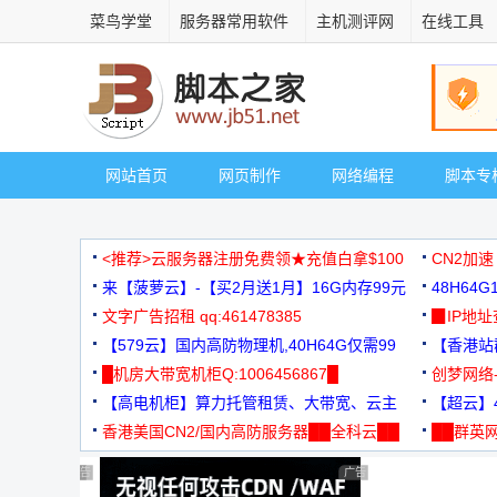
菜鸟学堂
服务器常用软件
主机测评网
在线工具
网站首页
网页制作
网络编程
脚本专
<推荐>云服务器注册免费领★充值白拿$100
CN2加速
来【菠萝云】-【买2月送1月】16G内存99元
48H64
文字广告招租 qq:461478385
3000+
▉IP地
【579云】国内高防物理机,40H64G仅需99
【香港站群
元
█机房大带宽机柜Q:1006456867█
创梦网络
【高电机柜】算力托管租赁、大带宽、云主
88元/月
【超云】4
机
香港美国CN2/国内高防服务器██全科云██
██群英网
◆◆◆
广告 商业广告，理性选择
广告 商业广告，理性选择
广告 商业广告，理性选择
广告 商业广告，理性选择