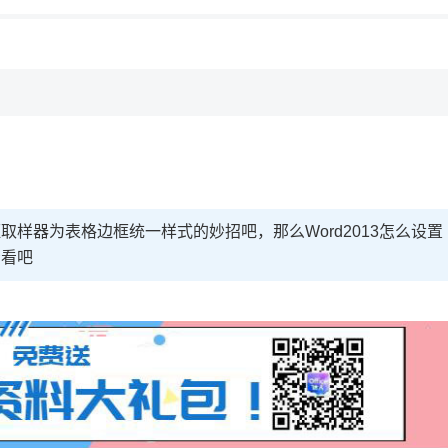
，理性选择
理性选择
框取样器为表格边框统一样式的妙招吧，那么Word2013怎么设置
看看吧