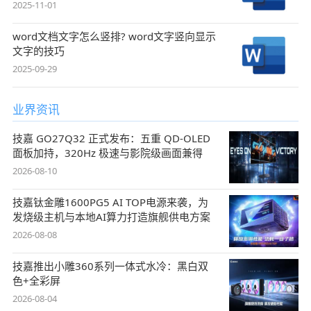
2025-11-01
word文档文字怎么竖排? word文字竖向显示
文字的技巧
2025-09-29
业界资讯
技嘉 GO27Q32 正式发布：五重 QD-OLED
面板加持，320Hz 极速与影院级画面兼得
2026-08-10
技嘉钛金雕1600PG5 AI TOP电源来袭，为
发烧级主机与本地AI算力打造旗舰供电方案
2026-08-08
技嘉推出小雕360系列一体式水冷：黑白双
色+全彩屏
2026-08-04