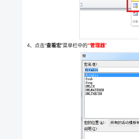
4、点击“
查看宏
”菜单栏中的
“管理器
”