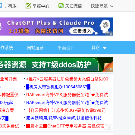
手机版
关注微信
快捷导航
举报中心
性选择
广告 商业广告，理
操作系统
网站运营
平面设计
其它
广告 商业广告，理
，企业可开票
<推荐>云服务器注册免费领★充值白拿$100
器
█机房大带宽机柜Q:1006456867█
多种配置仅
RAKsmart海外VPS,服务器低至7折★免费试
00元起
用★
RAKsmart海外VPS,服务器低至7折★免费试
解决方案
用★
【祥云网络】江苏多线BGP高防仅需399元
/天█
服务器租用/托管-域名空间/认准腾佑科技
30天免费试
▉脚本云▉ChatGPT专用服务器 最低仅需
19元/月