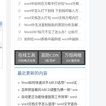
5
word中如何在方框中打对勾?word方框打对勾符号图文教
6
word中怎么打下划线 下划线的输入方法详细汇总
7
word文档怎么打勾 word文档方框内打勾六种方法介绍
8
Word中无法复制粘贴的原因分析及解决方法
9
Word2007标尺不见了怎么办？让标尺显示出来的解决方法
10
如何在word表格中画斜线 word中画斜线的方法汇总
在线工具
高防CDN
万恒网络
代码格式化等
T级 防护
IDC服务商
最近更新的内容
Word如何快速对齐ABCD选项? word试卷批量对齐ABCD的技
怎样把竖着的ABCD调整为横一排? word选择题abcd调整为
自动更正功能快速提高工作效率! word巧妙利用自动更正
word文档文字怎么竖排? word文字竖向显示文字的技巧