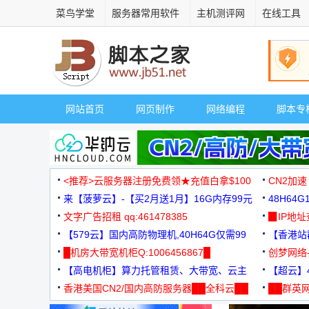
菜鸟学堂
服务器常用软件
主机测评网
在线工具
网站首页
网页制作
网络编程
脚本专
<推荐>云服务器注册免费领★充值白拿$100
CN2加速
来【菠萝云】-【买2月送1月】16G内存99元
48H64
文字广告招租 qq:461478385
3000+
▉IP地
【579云】国内高防物理机,40H64G仅需99
【香港站群
元
█机房大带宽机柜Q:1006456867█
创梦网络
【高电机柜】算力托管租赁、大带宽、云主
88元/月
【超云】4
机
香港美国CN2/国内高防服务器██全科云██
██群英网
◆◆◆