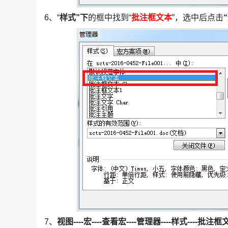
6、“
样式”下
的框中找到“
批注框文本
”，选中后点击
7、
视图----宏----查看宏----管理器----样式----批注