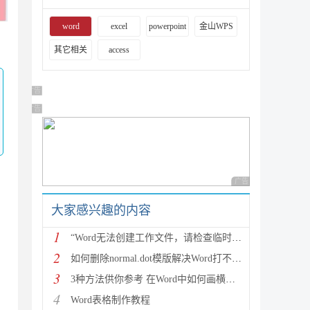
word
excel
powerpoint
金山WPS
其它相关
access
广告 商业广告，理性选择
广告 商业广告，理性选择
广告 商业广告，理性
大家感兴趣的内容
1
“Word无法创建工作文件，请检查临时环境变量”微软解
2
如何删除normal.dot模版解决Word打不开问题
3
3种方法供你参考 在Word中如何画横线和下划线
4
Word表格制作教程