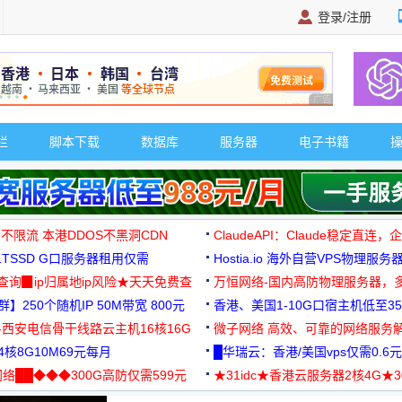
登录/注册
广告 商业广告，理
栏
脚本下载
数据库
服务器
电子书籍
 不限流 本港DDOS不黑洞CDN
ClaudeAPI：Claude稳定直连
G1TSSD G口服务器租用仅需
Hostia.io 海外自营VPS物理服务
可免费测试
址查询▉ip归属地ip风险★天天免费查
万恒网络-国内高防物理服务器，
】250个随机IP 50M带宽 800元
99元/月起
香港、美国1-10G口宿主机低至35
-西安电信骨干线路云主机16核16G
微子网络 高效、可靠的网络服务
核8G10M69元每月
█华瑞云：香港/美国vps仅需0.6元
络██◆◆◆300G高防仅需599元
★31idc★香港云服务器2核4G★
用◆