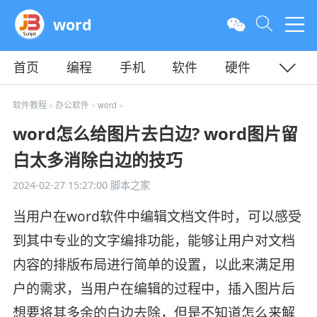
word
首页
编程
手机
软件
硬件
教程
平面
服务器
软件教程
办公软件
word
>
>
>
word怎么给图片去白边? word图片留
白太多消除白边的技巧
2024-02-27 15:27:00
脚本之家
当用户在word软件中编辑文档文件时，可以感受
到其中专业的文字编排功能，能够让用户对文档
内容的排版布局进行简单的设置，以此来满足用
户的需求，当用户在编辑的过程中，插入图片后
想要将其多余的白边去除，但是不知道怎么来解