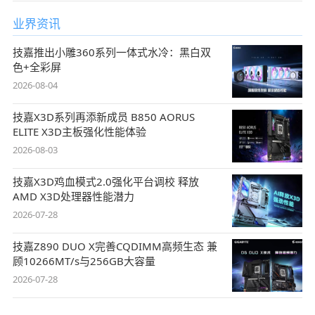
业界资讯
技嘉推出小雕360系列一体式水冷：黑白双
色+全彩屏
2026-08-04
技嘉X3D系列再添新成员 B850 AORUS
ELITE X3D主板强化性能体验
2026-08-03
技嘉X3D鸡血模式2.0强化平台调校 释放
AMD X3D处理器性能潜力
2026-07-28
技嘉Z890 DUO X完善CQDIMM高频生态 兼
顾10266MT/s与256GB大容量
2026-07-28