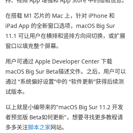
持、视频 App 增强和 App Store 中的隐私信息。
在搭载 M1 芯片的 Mac 上，针对 iPhone 和
iPad App 的全新窗口选项，macOS Big Sur
11.1 可让用户在横排和竖排方向间切换，或扩展
窗口以填充整个屏幕。
用户可通过 Apple Developer Center 下载
macOS Big Sur Beta描述文件。之后，用户可以
通过 “系统偏好设置”中的 “软件更新”获得后续测
试版本。
以上就是小编带来的"macOS Big Sur 11.2 开发
者预览版 Beta如何更新"，想要寻找更多教程请
多多关注
脚本之家
网站。