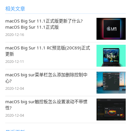
相关文章
macOS Big Sur 11.1正式版更新了什么?
macOS Big Sur 11.1正式版
2020-12-16
macOS Big Sur 11.1 RC预览版(20C69)正式
更新
2020-12-11
macOS big sur菜单栏怎么添加删除控制中
心?
2020-12-04
macOS big sur触控板怎么设置滚动不带惯
性?
2020-12-04