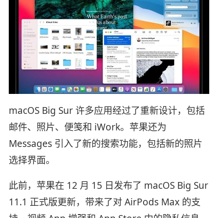
macOS Big Sur‌ 许多应用经过了重新设计，包括
邮件、照片、便笺和 iWork。苹果还为
Messages 引入了新的搜索功能，包括新的照片
选择界面。
此前，苹果在 12 月 15 日发布了 macOS Big Sur
11.1 正式版更新，带来了对 AirPods Max 的支