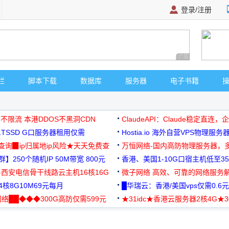
登录/注册
广告 商业广告，理
栏
脚本下载
数据库
服务器
电子书籍
 不限流 本港DDOS不黑洞CDN
ClaudeAPI：Claude稳定直连
G1TSSD G口服务器租用仅需
Hostia.io 海外自营VPS物理服务
可免费测试
址查询▉ip归属地ip风险★天天免费查
万恒网络-国内高防物理服务器，
】250个随机IP 50M带宽 800元
99元/月起
香港、美国1-10G口宿主机低至35
-西安电信骨干线路云主机16核16G
微子网络 高效、可靠的网络服务
核8G10M69元每月
█华瑞云：香港/美国vps仅需0.6元
络██◆◆◆300G高防仅需599元
★31idc★香港云服务器2核4G★
用◆