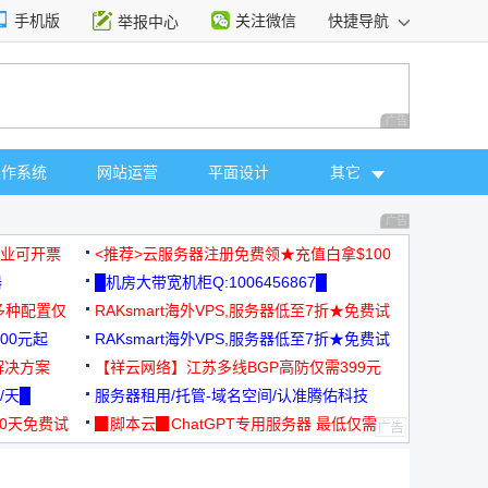
手机版
关注微信
快捷导航
举报中心
性选择
广告 商业广告，理
操作系统
网站运营
平面设计
其它
广告 商业广告，理
，企业可开票
<推荐>云服务器注册免费领★充值白拿$100
器
█机房大带宽机柜Q:1006456867█
多种配置仅
RAKsmart海外VPS,服务器低至7折★免费试
00元起
用★
RAKsmart海外VPS,服务器低至7折★免费试
解决方案
用★
【祥云网络】江苏多线BGP高防仅需399元
/天█
服务器租用/托管-域名空间/认准腾佑科技
30天免费试
▉脚本云▉ChatGPT专用服务器 最低仅需
19元/月