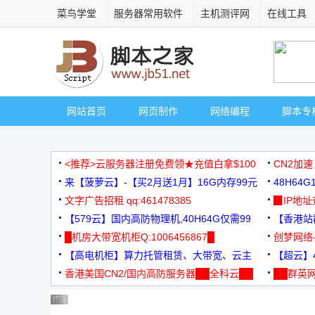
菜鸟学堂
服务器常用软件
主机测评网
在线工具
网站首页
网页制作
网络编程
脚本专
<推荐>云服务器注册免费领★充值白拿$100
CN2加速
来【菠萝云】-【买2月送1月】16G内存99元
48H64
文字广告招租 qq:461478385
3000+
▉IP地
【579云】国内高防物理机,40H64G仅需99
【香港站群
元
█机房大带宽机柜Q:1006456867█
创梦网络
【高电机柜】算力托管租赁、大带宽、云主
88元/月
【超云】4
机
香港美国CN2/国内高防服务器██全科云██
██群英网
◆◆◆
广告 商业广告，理性选择
广告 商业广告，理性选择
广告 商业广告，理性选择
广告 商业广告，理性选择
广告 商业广告，理性选择