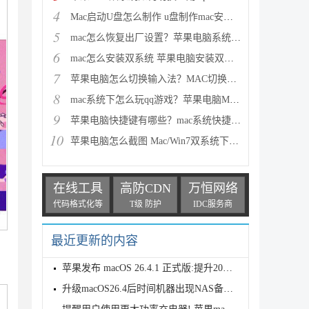
4
Mac启动U盘怎么制作 u盘制作mac安装盘教程图文详细介
5
mac怎么恢复出厂设置？苹果电脑系统恢复出厂设置教程
6
mac怎么安装双系统 苹果电脑安装双系统图文教程
7
苹果电脑怎么切换输入法？MAC切换输入法快捷键介绍
8
mac系统下怎么玩qq游戏？苹果电脑MAC玩QQ游戏方法介绍
9
苹果电脑快捷键有哪些？mac系统快捷键大全详细介绍(全
10
苹果电脑怎么截图 Mac/Win7双系统下截屏快捷键介绍
在线工具
高防CDN
万恒网络
代码格式化等
T级 防护
IDC服务商
最近更新的内容
苹果发布 macOS 26.4.1 正式版:提升2026款MacBook网络
升级macOS26.4后时间机器出现NAS备份故障:附解决办法