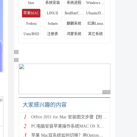
bios
系统安装
系统进程
Windows系列
苹果MAC
LINUX
RedHat/Centos
Ubuntu/Debian
Fedora
Solaris
麒麟系统
红旗Linux
Unix/BSD
注册表
鸿蒙系统
其它系统
广告 商业广告，理性选择
广告 商业广告，理性选择
广告 商业广告，理性
大家感兴趣的内容
1
Office 2011 for Mac 安装图文步骤【附破解版下载】
2
PC电脑安装苹果操作系统MAC OS X【图文教程】
3
苹果 Mac双系统如何切换？用Option键切换双系统的步骤