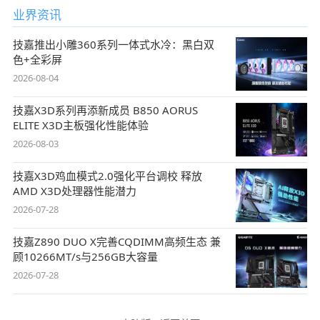
业界资讯
技嘉推出小雕360系列一体式水冷：黑白双
色+全彩屏
2026-08-04
技嘉X3D系列再添新成员 B850 AORUS
ELITE X3D主板强化性能体验
2026-08-03
技嘉X3D鸡血模式2.0强化平台调校 释放
AMD X3D处理器性能潜力
2026-07-28
技嘉Z890 DUO X完善CQDIMM高频生态 兼
顾10266MT/s与256GB大容量
2026-07-28