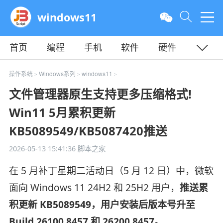
windows11
首页
编程
手机
软件
硬件
教程
平面
服务器
操作系统
Windows系列
windows11
>
>
>
文件管理器原生支持更多压缩格式!
Win11 5月累积更新
KB5089549/KB5087420推送
2026-05-13 15:41:36
脚本之家
在 5 月补丁星期二活动日（5 月 12 日）中，微软
面向 Windows 11 24H2 和 25H2 用户，
推送累
积更新 KB5089549，用户安装后版本号升至
Build 26100.8457 和 26200.8457。