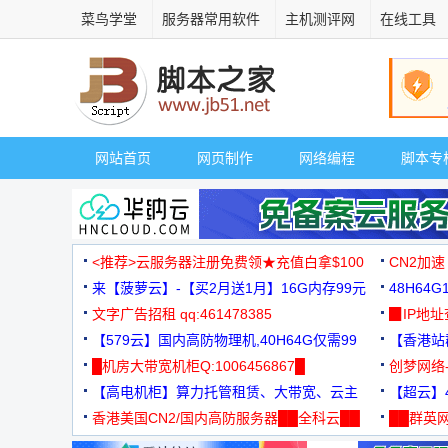
菜鸟学堂
服务器常用软件
主机测评网
在线工具
网站首页
网页制作
网络编程
脚本专
<推荐>云服务器注册免费领★充值白拿$100
CN2加速
来【菠萝云】-【买2月送1月】16G内存99元
48H64
文字广告招租 qq:461478385
3000+
▉IP地
【579云】国内高防物理机,40H64G仅需99
【香港站群
元
█机房大带宽机柜Q:1006456867█
创梦网络
【高电机柜】算力托管租赁、大带宽、云主
88元/月
【超云】4
机
香港美国CN2/国内高防服务器██全科云██
██群英网
◆◆◆