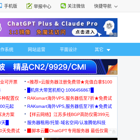
手机版
关注微信
快捷导航
举报中心
性选择
广告 商业广告，理
操作系统
网站运营
平面设计
其它
广告 商业广告，理
，企业可开票
<推荐>云服务器注册免费领★充值白拿$100
器
█机房大带宽机柜Q:1006456867█
多种配置仅
RAKsmart海外VPS,服务器低至7折★免费试
00元起
用★
RAKsmart海外VPS,服务器低至7折★免费试
解决方案
用★
【祥云网络】江苏多线BGP高防仅需399元
/天█
服务器租用/托管-域名空间/认准腾佑科技
30天免费试
▉脚本云▉ChatGPT专用服务器 最低仅需
19元/月