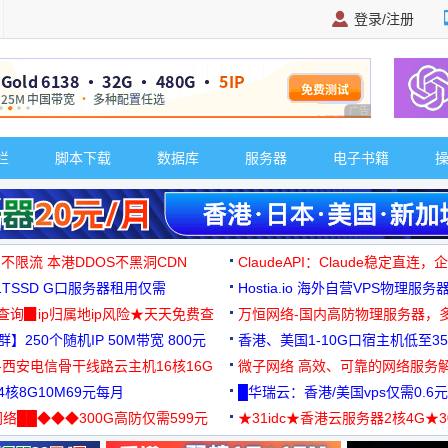
登录/注册
广告 商业广告，理
栏
脚本下载
数据库
服务器
电子书籍
 不限流 本港DDOS不黑洞CDN
ClaudeAPI：Claude稳定直连
G1TSSD G口服务器租用仅需
Hostia.io 海外自营VPS物理服务
可免费测试
址查询▉ip归属地ip风险★天天免费查
万恒网络-国内高防物理服务器，
】250个随机IP 50M带宽 800元
99元/月起
香港、美国1-10G口宿主机低至35
-西安电信骨干线路云主机16核16G
微子网络 高效、可靠的网络服务
核8G10M69元每月
█华瑞云：香港/美国vps仅需0.6元
络██◆◆◆300G高防仅需599元
★31idc★香港云服务器2核4G★
用◆