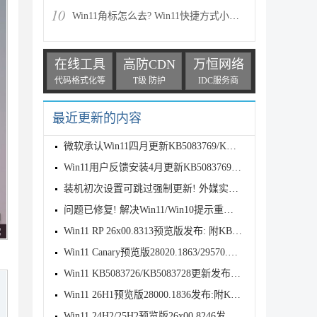
10
Win11角标怎么去? Win11快捷方式小箭头的两种消除方法
在线工具
高防CDN
万恒网络
代码格式化等
T级 防护
IDC服务商
最近更新的内容
微软承认Win11四月更新KB5083769/KB5082052致远程桌面
Win11用户反馈安装4月更新KB5083769后遇到打印故障
装机初次设置可跳过强制更新! 外媒实测Win11 OOBE 新
问题已修复! 解决Win11/Win10提示重新连接你的文件历
Win11 RP 26x00.8313预览版发布: 附KB5083631完整更新
Win11 Canary预览版28020.1863/29570.1000发布:优化文
Win11 KB5083726/KB5083728更新发布:附完整更新日志
Win11 26H1预览版28000.1836发布:附KB5083768完整更新
Win11 24H2/25H2预览版26x00.8246发布:附KB5083769完