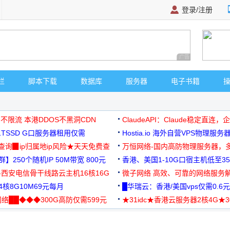
登录/注册
广告 商业广告，理
栏
脚本下载
数据库
服务器
电子书籍
 不限流 本港DDOS不黑洞CDN
ClaudeAPI：Claude稳定直连
G1TSSD G口服务器租用仅需
Hostia.io 海外自营VPS物理服务
可免费测试
址查询▉ip归属地ip风险★天天免费查
万恒网络-国内高防物理服务器，
】250个随机IP 50M带宽 800元
99元/月起
香港、美国1-10G口宿主机低至35
-西安电信骨干线路云主机16核16G
微子网络 高效、可靠的网络服务
核8G10M69元每月
█华瑞云：香港/美国vps仅需0.6元
络██◆◆◆300G高防仅需599元
★31idc★香港云服务器2核4G★
用◆