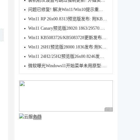
装机初次设置可跳过强制更新! 外媒实测Win11 OOBE 新
问题已修复! 解决Win11/Win10提示重新连接你的文件历
Win11 RP 26x00.8313预览版发布: 附KB5083631完整更新
Win11 Canary预览版28020.1863/29570.1000发布:优化文
Win11 KB5083726/KB5083728更新发布:附完整更新日志
Win11 26H1预览版28000.1836发布:附KB5083768完整更新
Win11 24H2/25H2预览版26x00.8246发布:附KB5083769完
微软曝光Windows11开始菜单未用原型:动态磁贴情怀难消
广告 商业广告，理性
广告 商业广告，理性选择