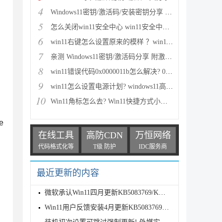
4
Windows11密钥/激活码/安装密钥分享 附激活工具+教程
5
怎么关闭win11安全中心 win11安全中心关闭步骤
6
win11右键怎么设置原来的模样 ？win11右键菜单改回传
7
亲测 Windows11密钥/激活码分享 附激活工具
8
win11错误代码0x0000011b怎么解决? 0x0000011b问题的
9
win11怎么设置电源计划? windows11高性能模式的设置方
10
Win11角标怎么去? Win11快捷方式小箭头的两种消除方法
e
在线工具
高防CDN
万恒网络
代码格式化等
T级 防护
IDC服务商
最近更新的内容
微软承认Win11四月更新KB5083769/KB5082052致远程桌面
Win11用户反馈安装4月更新KB5083769后遇到打印故障