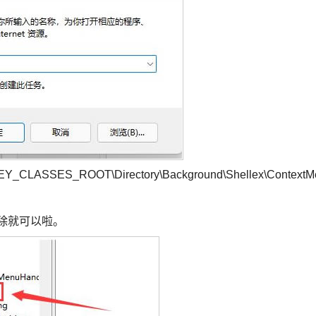
_ROOT\Directory\Background\Shellex\ContextM
删除就可以啦。