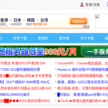
登录/注册
广告 商业广告，理
栏
脚本下载
数据库
服务器
电子书籍
 不限流 本港DDOS不黑洞CDN
ClaudeAPI：Claude稳定直连
G1TSSD G口服务器租用仅需
Hostia.io 海外自营VPS物理服务
可免费测试
址查询▉ip归属地ip风险★天天免费查
万恒网络-国内高防物理服务器，
】250个随机IP 50M带宽 800元
99元/月起
香港、美国1-10G口宿主机低至35
-西安电信骨干线路云主机16核16G
微子网络 高效、可靠的网络服务
核8G10M69元每月
█华瑞云：香港/美国vps仅需0.6元
络██◆◆◆300G高防仅需599元
★31idc★香港云服务器2核4G★
用◆