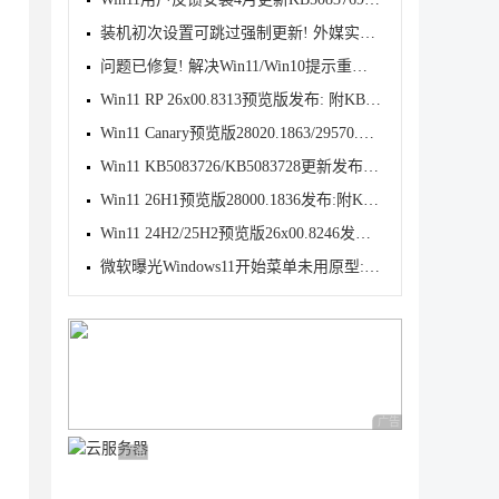
装机初次设置可跳过强制更新! 外媒实测Win11 OOBE 新
问题已修复! 解决Win11/Win10提示重新连接你的文件历
Win11 RP 26x00.8313预览版发布: 附KB5083631完整更新
Win11 Canary预览版28020.1863/29570.1000发布:优化文
Win11 KB5083726/KB5083728更新发布:附完整更新日志
Win11 26H1预览版28000.1836发布:附KB5083768完整更新
Win11 24H2/25H2预览版26x00.8246发布:附KB5083769完
微软曝光Windows11开始菜单未用原型:动态磁贴情怀难消
广告 商业广告，理性
广告 商业广告，理性选择