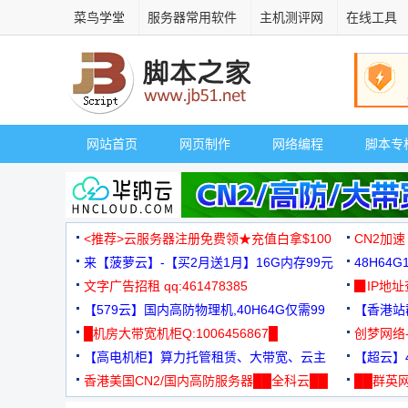
菜鸟学堂
服务器常用软件
主机测评网
在线工具
网站首页
网页制作
网络编程
脚本专
<推荐>云服务器注册免费领★充值白拿$100
CN2加速
来【菠萝云】-【买2月送1月】16G内存99元
48H64
文字广告招租 qq:461478385
3000+
▉IP地
【579云】国内高防物理机,40H64G仅需99
【香港站群
元
█机房大带宽机柜Q:1006456867█
创梦网络
【高电机柜】算力托管租赁、大带宽、云主
88元/月
【超云】4
机
香港美国CN2/国内高防服务器██全科云██
██群英网
◆◆◆