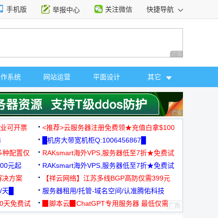
手机版
关注微信
快捷导航
举报中心
性选择
广告 商业广告，理
操作系统
网站运营
平面设计
其它
广告 商业广告，理
，企业可开票
<推荐>云服务器注册免费领★充值白拿$100
器
█机房大带宽机柜Q:1006456867█
多种配置仅
RAKsmart海外VPS,服务器低至7折★免费试
00元起
用★
RAKsmart海外VPS,服务器低至7折★免费试
解决方案
用★
【祥云网络】江苏多线BGP高防仅需399元
/天█
服务器租用/托管-域名空间/认准腾佑科技
30天免费试
▉脚本云▉ChatGPT专用服务器 最低仅需
19元/月