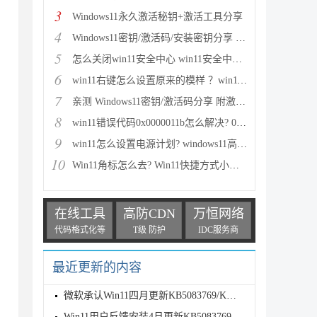
3
Windows11永久激活秘钥+激活工具分享
4
Windows11密钥/激活码/安装密钥分享 附激活工具+教程
5
怎么关闭win11安全中心 win11安全中心关闭步骤
6
win11右键怎么设置原来的模样 ？win11右键菜单改回传
7
亲测 Windows11密钥/激活码分享 附激活工具
8
win11错误代码0x0000011b怎么解决? 0x0000011b问题的
9
win11怎么设置电源计划? windows11高性能模式的设置方
10
Win11角标怎么去? Win11快捷方式小箭头的两种消除方法
在线工具
高防CDN
万恒网络
代码格式化等
T级 防护
IDC服务商
最近更新的内容
微软承认Win11四月更新KB5083769/KB5082052致远程桌面
Win11用户反馈安装4月更新KB5083769后遇到打印故障