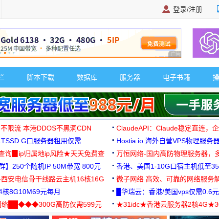
登录/注册
广告 商业广告，理
栏
脚本下载
数据库
服务器
电子书籍
 不限流 本港DDOS不黑洞CDN
ClaudeAPI：Claude稳定直连
G1TSSD G口服务器租用仅需
Hostia.io 海外自营VPS物理服务
可免费测试
址查询▉ip归属地ip风险★天天免费查
万恒网络-国内高防物理服务器，
】250个随机IP 50M带宽 800元
99元/月起
香港、美国1-10G口宿主机低至35
-西安电信骨干线路云主机16核16G
微子网络 高效、可靠的网络服务
核8G10M69元每月
█华瑞云：香港/美国vps仅需0.6元
络██◆◆◆300G高防仅需599元
★31idc★香港云服务器2核4G★
用◆