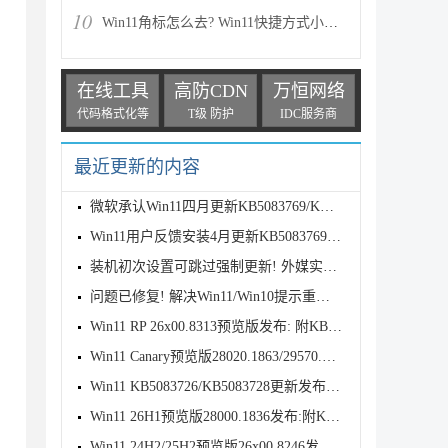
10
Win11角标怎么去? Win11快捷方式小箭头的两种消除方法
在线工具
高防CDN
万恒网络
代码格式化等
T级 防护
IDC服务商
最近更新的内容
微软承认Win11四月更新KB5083769/KB5082052致远程桌面
Win11用户反馈安装4月更新KB5083769后遇到打印故障
装机初次设置可跳过强制更新! 外媒实测Win11 OOBE 新
问题已修复! 解决Win11/Win10提示重新连接你的文件历
Win11 RP 26x00.8313预览版发布: 附KB5083631完整更新
Win11 Canary预览版28020.1863/29570.1000发布:优化文
Win11 KB5083726/KB5083728更新发布:附完整更新日志
Win11 26H1预览版28000.1836发布:附KB5083768完整更新
Win11 24H2/25H2预览版26x00.8246发布:附KB5083769完