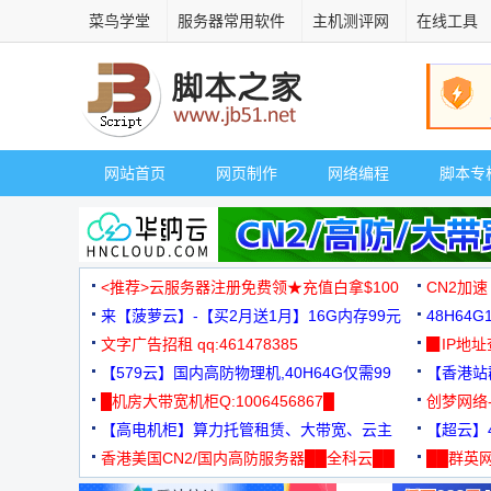
菜鸟学堂
服务器常用软件
主机测评网
在线工具
网站首页
网页制作
网络编程
脚本专
<推荐>云服务器注册免费领★充值白拿$100
CN2加速
来【菠萝云】-【买2月送1月】16G内存99元
48H64
文字广告招租 qq:461478385
3000+
▉IP地
【579云】国内高防物理机,40H64G仅需99
【香港站群
元
█机房大带宽机柜Q:1006456867█
创梦网络
【高电机柜】算力托管租赁、大带宽、云主
88元/月
【超云】4
机
香港美国CN2/国内高防服务器██全科云██
██群英网
◆◆◆