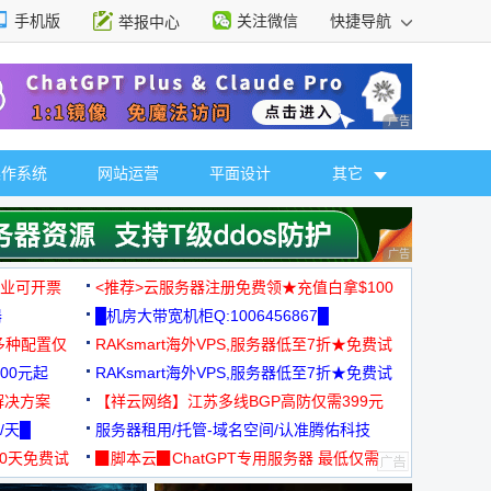
手机版
关注微信
快捷导航
举报中心
性选择
广告 商业广告，理
操作系统
网站运营
平面设计
其它
广告 商业广告，理
，企业可开票
<推荐>云服务器注册免费领★充值白拿$100
器
█机房大带宽机柜Q:1006456867█
多种配置仅
RAKsmart海外VPS,服务器低至7折★免费试
00元起
用★
RAKsmart海外VPS,服务器低至7折★免费试
解决方案
用★
【祥云网络】江苏多线BGP高防仅需399元
/天█
服务器租用/托管-域名空间/认准腾佑科技
30天免费试
▉脚本云▉ChatGPT专用服务器 最低仅需
19元/月