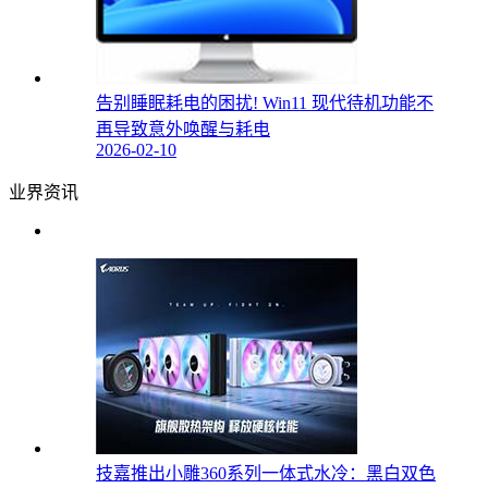
告别睡眠耗电的困扰! Win11 现代待机功能不
再导致意外唤醒与耗电
2026-02-10
业界资讯
技嘉推出小雕360系列一体式水冷：黑白双色