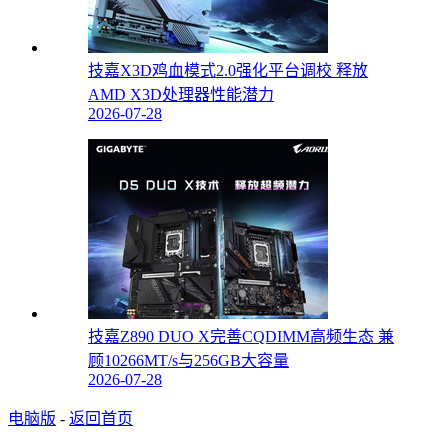
技嘉X3D鸡血模式2.0强化平台调校 释放
AMD X3D处理器性能潜力
2026-07-28
技嘉Z890 DUO X完善CQDIMM高频生态 兼
顾10266MT/s与256GB大容量
2026-07-28
电脑版
-
返回首页