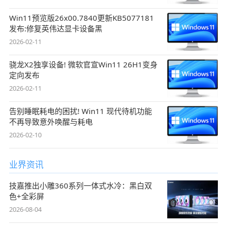
Win11预览版26x00.7840更新KB5077181
发布:修复英伟达显卡设备黑
2026-02-11
骁龙X2独享设备! 微软官宣Win11 26H1变身
定向发布
2026-02-11
告别睡眠耗电的困扰! Win11 现代待机功能
不再导致意外唤醒与耗电
2026-02-10
业界资讯
技嘉推出小雕360系列一体式水冷：黑白双
色+全彩屏
2026-08-04