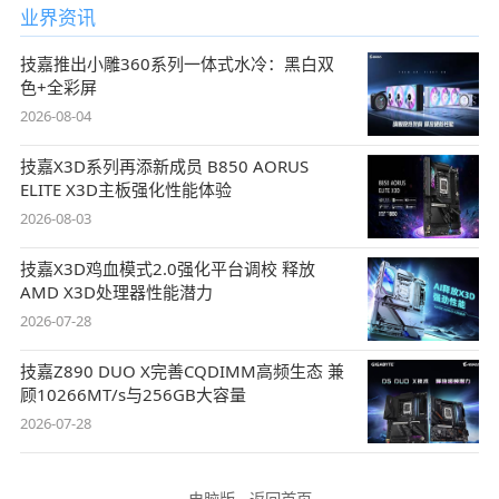
业界资讯
技嘉推出小雕360系列一体式水冷：黑白双
色+全彩屏
2026-08-04
技嘉X3D系列再添新成员 B850 AORUS
ELITE X3D主板强化性能体验
2026-08-03
技嘉X3D鸡血模式2.0强化平台调校 释放
AMD X3D处理器性能潜力
2026-07-28
技嘉Z890 DUO X完善CQDIMM高频生态 兼
顾10266MT/s与256GB大容量
2026-07-28