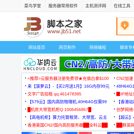
菜鸟学堂
服务器常用软件
主机测评网
在线工具
网站首页
网页制作
网络编程
脚本专
<推荐>云服务器注册免费领★充值白拿$100
CN2加速
来【菠萝云】-【买2月送1月】16G内存99元
48H64
文字广告招租 qq:461478385
3000+
▉IP地
【579云】国内高防物理机,40H64G仅需99
【香港站群
元
█机房大带宽机柜Q:1006456867█
创梦网络
【高电机柜】算力托管租赁、大带宽、云主
88元/月
【超云】4
机
香港美国CN2/国内高防服务器██全科云██
██群英网
◆◆◆