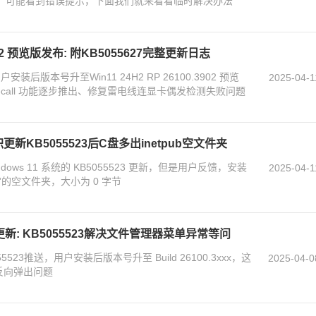
别登录时，可能看到错误提示，下面我们就来看看临时解决办法
.3902 预览版发布: 附KB5055627完整更新日志
安装后版本号升至Win11 24H2 RP 26100.3902 预览
2025-04-1
call 功能逐步推出、修复雷电线连显卡偶发检测失败问题
更新KB5055523后C盘多出inetpub空文件夹
ndows 11 系统的 KB5055523 更新，但是用户反馈，安装
2025-04-1
ub”的空文件夹，大小为 0 字节
累积更新: KB5055523解决文件管理器菜单异常等问
055523推送，用户安装后版本号升至 Build 26100.3xxx，这
2025-04-0
单反向弹出问题