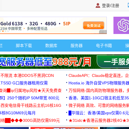
登录/注册
广告 商业广告，理
栏
脚本下载
数据库
服务器
电子书籍
 不限流 本港DDOS不黑洞CDN
ClaudeAPI：Claude稳定直连
G1TSSD G口服务器租用仅需
Hostia.io 海外自营VPS物理服务
可免费测试
址查询▉ip归属地ip风险★天天免费查
万恒网络-国内高防物理服务器，
】250个随机IP 50M带宽 800元
99元/月起
香港、美国1-10G口宿主机低至35
-西安电信骨干线路云主机16核16G
微子网络 高效、可靠的网络服务
核8G10M69元每月
█华瑞云：香港/美国vps仅需0.6元
络██◆◆◆300G高防仅需599元
★31idc★香港云服务器2核4G★
用◆