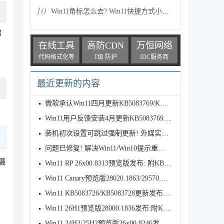
10
Win11角标怎么去? Win11快捷方式小箭头的两种消除方法
部
在线工具
高防CDN
万恒网络
代码格式化等
T级 防护
IDC服务商
最近更新的内容
微软承认Win11四月更新KB5083769/KB5082052致远程桌面
Win11用户反馈安装4月更新KB5083769后遇到打印故障
装机初次设置可跳过强制更新! 外媒实测Win11 OOBE 新
问题已修复! 解决Win11/Win10提示重新连接你的文件历
摄
Win11 RP 26x00.8313预览版发布: 附KB5083631完整更新
Win11 Canary预览版28020.1863/29570.1000发布:优化文
Win11 KB5083726/KB5083728更新发布:附完整更新日志
Win11 26H1预览版28000.1836发布:附KB5083768完整更新
Win11 24H2/25H2预览版26x00.8246发布:附KB5083769完