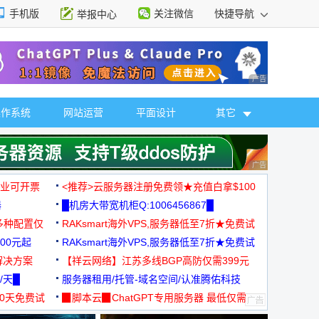
手机版
关注微信
快捷导航
举报中心
性选择
广告 商业广告，理
操作系统
网站运营
平面设计
其它
广告 商业广告，理
，企业可开票
<推荐>云服务器注册免费领★充值白拿$100
器
█机房大带宽机柜Q:1006456867█
多种配置仅
RAKsmart海外VPS,服务器低至7折★免费试
00元起
用★
RAKsmart海外VPS,服务器低至7折★免费试
解决方案
用★
【祥云网络】江苏多线BGP高防仅需399元
/天█
服务器租用/托管-域名空间/认准腾佑科技
30天免费试
▉脚本云▉ChatGPT专用服务器 最低仅需
19元/月