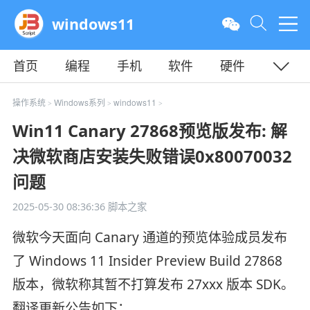
windows11
首页
编程
手机
软件
硬件
教程
平面
服务器
操作系统
Windows系列
windows11
>
>
>
Win11 Canary 27868预览版发布: 解
决微软商店安装失败错误0x80070032
问题
2025-05-30 08:36:36
脚本之家
微软今天面向 Canary 通道的预览体验成员发布
了 Windows 11 Insider Preview Build 27868
版本，微软称其暂不打算发布 27xxx 版本 SDK。
翻译更新公告如下：