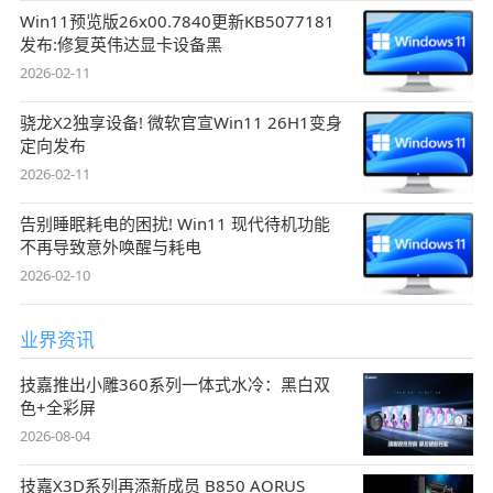
Win11预览版26x00.7840更新KB5077181
发布:修复英伟达显卡设备黑
2026-02-11
骁龙X2独享设备! 微软官宣Win11 26H1变身
定向发布
2026-02-11
告别睡眠耗电的困扰! Win11 现代待机功能
不再导致意外唤醒与耗电
2026-02-10
业界资讯
技嘉推出小雕360系列一体式水冷：黑白双
色+全彩屏
2026-08-04
技嘉X3D系列再添新成员 B850 AORUS