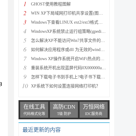
1
GHOST使用教程图解
2
WIN XP下局域网打印机共享设置(图文教程)
3
Windows下查看LINUX ext2/ext3格式的三种常用方法（图
4
WindowsXP系统禁止运行组策略(gpedit.msc)的方法
5
怎么解决XP不能访问Win7共享文件的问题
6
如何解决应用程序或dll 为无效的windows映像的问题
7
Windows XP操作系统开启WiFi热点的详细方法(图文教程)
8
重装系统开机出现蓝屏代码0X000000a5的解决方法
9
怎样下载电子书到手机上?电子书下载教程
I
10
XP系统下如何设置连接网络打印机？
在线工具
高防CDN
万恒网络
代码格式化等
T级 防护
IDC服务商
最近更新的内容