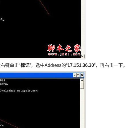
鼠标右键单击“
标记
”，选中Address的“
17.151.36.30
”，再右击一下。