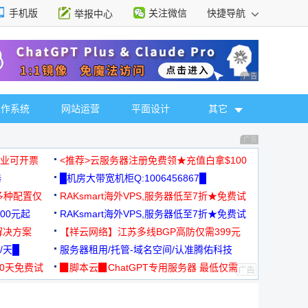
手机版
关注微信
快捷导航
举报中心
性选择
广告 商业广告，理
操作系统
网站运营
平面设计
其它
广告 商业广告，理
，企业可开票
<推荐>云服务器注册免费领★充值白拿$100
器
█机房大带宽机柜Q:1006456867█
多种配置仅
RAKsmart海外VPS,服务器低至7折★免费试
00元起
用★
RAKsmart海外VPS,服务器低至7折★免费试
解决方案
用★
【祥云网络】江苏多线BGP高防仅需399元
/天█
服务器租用/托管-域名空间/认准腾佑科技
30天免费试
▉脚本云▉ChatGPT专用服务器 最低仅需
19元/月