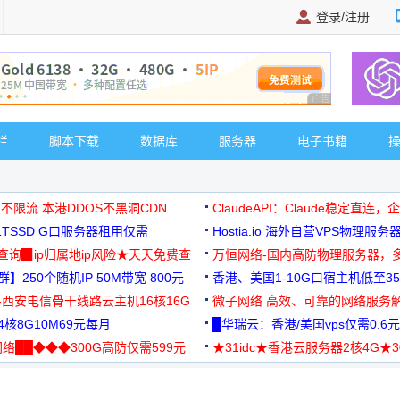
登录/注册
广告 商业广告，理
栏
脚本下载
数据库
服务器
电子书籍
 不限流 本港DDOS不黑洞CDN
ClaudeAPI：Claude稳定直连
G1TSSD G口服务器租用仅需
Hostia.io 海外自营VPS物理服务
可免费测试
址查询▉ip归属地ip风险★天天免费查
万恒网络-国内高防物理服务器，
】250个随机IP 50M带宽 800元
99元/月起
香港、美国1-10G口宿主机低至35
-西安电信骨干线路云主机16核16G
微子网络 高效、可靠的网络服务
核8G10M69元每月
█华瑞云：香港/美国vps仅需0.6元
络██◆◆◆300G高防仅需599元
★31idc★香港云服务器2核4G★
用◆