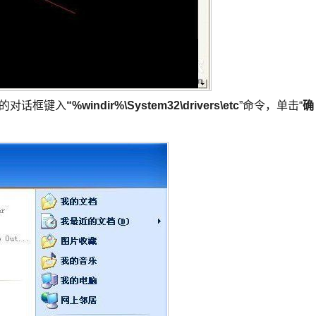
”的对话框键入
“%windir%\System32\drivers\etc
”命令，单击“
确