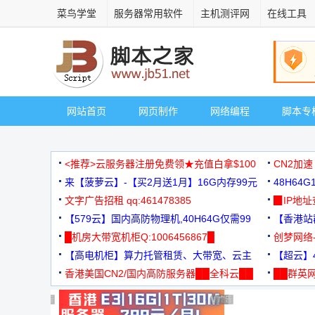
菜鸟学堂
服务器常用软件
主机测评网
在线工具
网站首页
网页制作
网络编程
脚本专
<推荐>云服务器注册免费领★充值白拿$100
CN2加速
来【菠萝云】-【买2月送1月】16G内存99元
48H64
文字广告招租 qq:461478385
3000+
▉IP地
【579云】国内高防物理机,40H64G仅需99
【香港站群
元
█机房大带宽机柜Q:1006456867█
创梦网络
【高电机柜】算力托管租赁、大带宽、云主
88元/月
【超云】4
机
香港美国CN2/国内高防服务器██全科云██
██群英网
◆◆◆
广告 商业广告，理性选择
广告 商业广告，理性选择
广告 商业广告，理性选择
广告 商业广告，理性选择