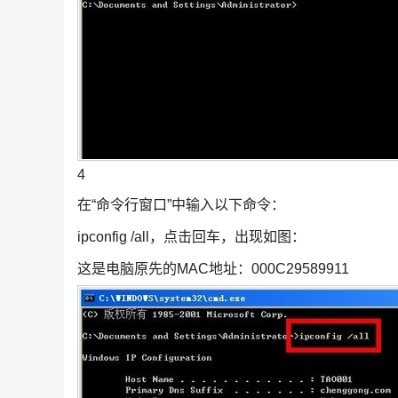
4
在“命令行窗口”中输入以下命令：
ipconfig /all，点击回车，出现如图：
这是电脑原先的MAC地址：000C29589911