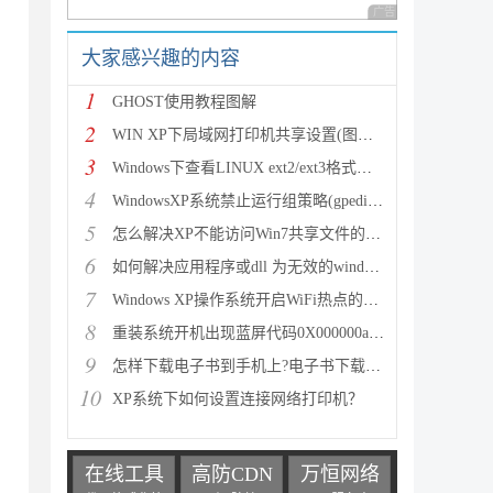
广告 商业广告，理性
大家感兴趣的内容
1
GHOST使用教程图解
2
WIN XP下局域网打印机共享设置(图文教程)
3
Windows下查看LINUX ext2/ext3格式的三种常用方法（图
4
WindowsXP系统禁止运行组策略(gpedit.msc)的方法
5
怎么解决XP不能访问Win7共享文件的问题
6
如何解决应用程序或dll 为无效的windows映像的问题
7
Windows XP操作系统开启WiFi热点的详细方法(图文教程)
8
重装系统开机出现蓝屏代码0X000000a5的解决方法
9
怎样下载电子书到手机上?电子书下载教程
10
XP系统下如何设置连接网络打印机？
在线工具
高防CDN
万恒网络