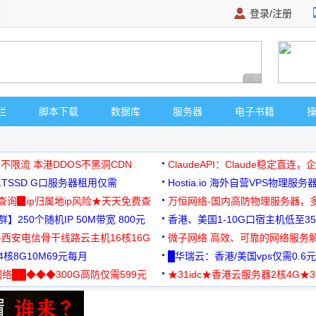
登录/注册
广告 商业广告，理
栏
脚本下载
数据库
服务器
电子书籍
 不限流 本港DDOS不黑洞CDN
ClaudeAPI：Claude稳定直连
G1TSSD G口服务器租用仅需
Hostia.io 海外自营VPS物理服务
可免费测试
址查询▉ip归属地ip风险★天天免费查
万恒网络-国内高防物理服务器，
】250个随机IP 50M带宽 800元
99元/月起
香港、美国1-10G口宿主机低至35
-西安电信骨干线路云主机16核16G
微子网络 高效、可靠的网络服务
核8G10M69元每月
█华瑞云：香港/美国vps仅需0.6元
络██◆◆◆300G高防仅需599元
★31idc★香港云服务器2核4G★
用◆