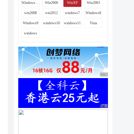
Windows 9x
Win2000
WinXP
Win2003
win2008
win2012
windows7
Windows8
Windows9
windows10
windows11
Vista
windows
广告 商业广告，理性
广告 商业广告，理性