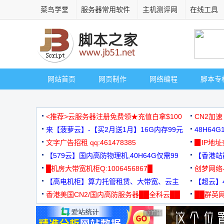
菜鸟学堂
服务器常用软件
主机测评网
在线工具
网站首页
网页制作
网络编程
脚本专
<推荐>云服务器注册免费领★充值白拿$100
CN2加速
来【菠萝云】-【买2月送1月】16G内存99元
48H64
文字广告招租 qq:461478385
3000+
▉IP地
【579云】国内高防物理机,40H64G仅需99
【香港站群
元
█机房大带宽机柜Q:1006456867█
创梦网络
【高电机柜】算力托管租赁、大带宽、云主
88元/月
【超云】4
机
香港美国CN2/国内高防服务器██全科云██
██群英网
◆◆◆
广告 商业广告，理性选择
广告 商业广告，理性选择
广告 商业广告，理性选择