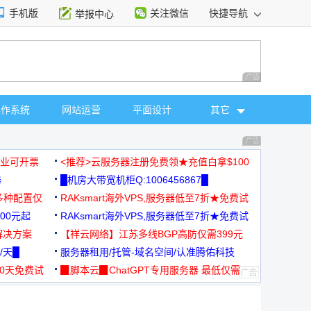
手机版
关注微信
快捷导航
举报中心
性选择
广告 商业广告，理
操作系统
网站运营
平面设计
其它
广告 商业广告，理
，企业可开票
<推荐>云服务器注册免费领★充值白拿$100
器
█机房大带宽机柜Q:1006456867█
多种配置仅
RAKsmart海外VPS,服务器低至7折★免费试
00元起
用★
RAKsmart海外VPS,服务器低至7折★免费试
解决方案
用★
【祥云网络】江苏多线BGP高防仅需399元
/天█
服务器租用/托管-域名空间/认准腾佑科技
30天免费试
▉脚本云▉ChatGPT专用服务器 最低仅需
19元/月