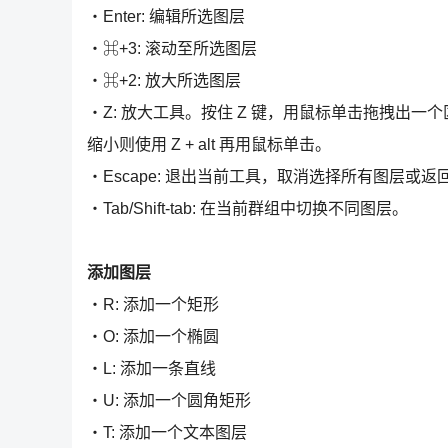
・Enter: 编辑所选图层
・⌘+3: 滚动至所选图层
・⌘+2: 放大所选图层
・Z: 放大工具。按住 Z 键，用鼠标单击拖拽出一
缩小则使用 Z + alt 再用鼠标单击。
・Escape: 退出当前工具，取消选择所有图层或返
・Tab/Shift-tab: 在当前群组中切换不同图层。
添加图层
・R: 添加一个矩形
・O: 添加一个椭圆
・L: 添加一条直线
・U: 添加一个圆角矩形
・T: 添加一个文本图层