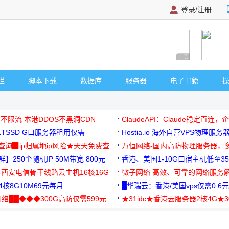
登录/注册
广告 商业广告，理
栏
脚本下载
数据库
服务器
电子书籍
 不限流 本港DDOS不黑洞CDN
ClaudeAPI：Claude稳定直连
G1TSSD G口服务器租用仅需
Hostia.io 海外自营VPS物理服务
可免费测试
址查询▉ip归属地ip风险★天天免费查
万恒网络-国内高防物理服务器，
】250个随机IP 50M带宽 800元
99元/月起
香港、美国1-10G口宿主机低至35
-西安电信骨干线路云主机16核16G
微子网络 高效、可靠的网络服务
核8G10M69元每月
█华瑞云：香港/美国vps仅需0.6元
络██◆◆◆300G高防仅需599元
★31idc★香港云服务器2核4G★
用◆