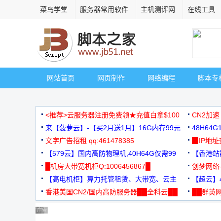
菜鸟学堂
服务器常用软件
主机测评网
在线工具
网站首页
网页制作
网络编程
脚本专
<推荐>云服务器注册免费领★充值白拿$100
CN2加速
来【菠萝云】-【买2月送1月】16G内存99元
48H64
文字广告招租 qq:461478385
3000+
▉IP地
【579云】国内高防物理机,40H64G仅需99
【香港站群
元
█机房大带宽机柜Q:1006456867█
创梦网络
【高电机柜】算力托管租赁、大带宽、云主
88元/月
【超云】4
机
香港美国CN2/国内高防服务器██全科云██
██群英网
◆◆◆
广告 商业广告，理性选择
广告 商业广告，理性选择
广告 商业广告，理性选择
广告 商业广告，理性选择
广告 商业广告，理性选择