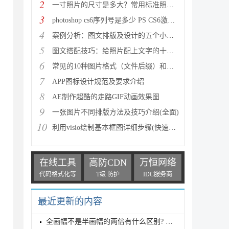
2
一寸照片的尺寸是多大？常用标准照片尺寸详情汇总介绍
3
photoshop cs6序列号是多少 PS CS6激活码分享
4
案例分析：图文排版及设计的五个小技巧
5
图文搭配技巧：给照片配上文字的十个方法
6
常见的10种图片格式（文件后缀）和使用场景(方便选择
7
APP图标设计规范及要求介绍
8
AE制作超酷的走路GIF动画效果图
9
一张图片不同排版方法及技巧介绍(全面)
10
利用visio绘制基本框图详细步骤(快速入门)
在线工具
高防CDN
万恒网络
代码格式化等
T级 防护
IDC服务商
最近更新的内容
全画幅不是半画幅的两倍有什么区别? 聊聊相机的传感器