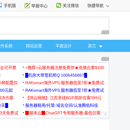
手机版
关注微信
快捷导航
举报中心
性选择
广告 商业广告，理
操作系统
网站运营
平面设计
其它
广告 商业广告，理
，企业可开票
<推荐>云服务器注册免费领★充值白拿$100
器
█机房大带宽机柜Q:1006456867█
多种配置仅
RAKsmart海外VPS,服务器低至7折★免费试
00元起
用★
RAKsmart海外VPS,服务器低至7折★免费试
解决方案
用★
【祥云网络】江苏多线BGP高防仅需399元
/天█
服务器租用/托管-域名空间/认准腾佑科技
30天免费试
▉脚本云▉ChatGPT专用服务器 最低仅需
19元/月