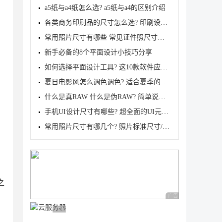
a5纸与a4纸怎么选? a5纸与a4的区别介绍
各类商务印刷品的尺寸怎么选? 印刷设计常用的尺寸纸张
常用照片尺寸有哪些 常见证件照尺寸对照表及用途介绍
新手必备的8个平面设计小技巧分享
如何选择平面设计工具? 这10款软件应该收入囊中
夏日电影风怎么调色调色? 适合夏季的柔和绿色调调色分
什么是真RAW 什么是伪RAW? 简单说说真 RAW 和 伪RAW
手机UI设计尺寸有哪些? 超全面的UI元素尺寸设置指南
常用照片尺寸有哪几个? 照片标准尺寸/像素对照表汇总
之
广告 商业广告，理性
广告 商业广告，理性选择