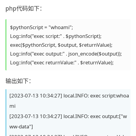
php代码如下：
$pythonScript = "whoami";

Log::info("exec script:" . $pythonScript);

exec($pythonScript, $output, $returnValue);

Log::info("exec output:" . json_encode($output));

Log::info("exec returnValue:" . $returnValue);
输出如下：
[2023-07-13 10:34:27] local.INFO: exec script:whoa
mi
[2023-07-13 10:34:27] local.INFO: exec output:["w
ww-data"]