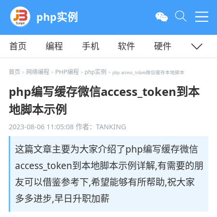
php实例
首页
编程
手机
软件
硬件
教程
平面
服务器
首页
网络编程
PHP编程
php实例
>
>
>
> php access_token微信缓存本地脚本
php编写缓存微信access_token到本
地脚本示例
2023-08-06 11:05:08
作者：TANKING
这篇文章主要为大家介绍了php编写缓存微信
access_token到本地脚本示例详解,有需要的朋
友可以借鉴参考下,希望能够有所帮助,祝大家
多多进步,早日升职加薪