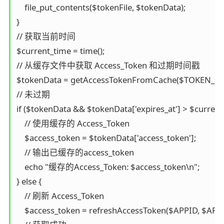
    file_put_contents($tokenFile, $tokenData);

}

// 获取当前时间

$current_time = time();

// 从缓存文件中获取 Access_Token 和过期时间戳

$tokenData = getAccessTokenFromCache($TOKEN_FILE
// 未过期

if ($tokenData && $tokenData['expires_at'] > $current_
    // 使用缓存的 Access_Token

    $access_token = $tokenData['access_token'];

    // 输出已缓存的access_token

    echo "缓存的Access_Token: $access_token\n";

} else {

    // 刷新 Access_Token

    $access_token = refreshAccessToken($APPID, $APPS