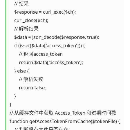
    // 结果

    $response = curl_exec($ch);

    curl_close($ch);

    // 解析结果

    $data = json_decode($response, true);

    if (isset($data['access_token'])) {

        // 返回access_token

        return $data['access_token'];

    } else {

        // 解析失败

        return false;

    }

}

// 从缓存文件中获取 Access_Token 和过期时间戳

function getAccessTokenFromCache($tokenFile) {

    // 判断缓存文件是否存在
