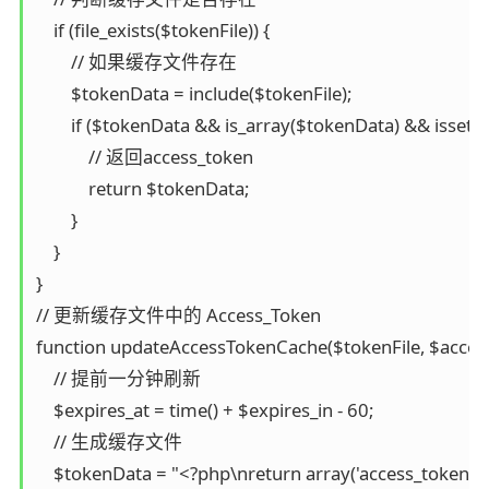
    if (file_exists($tokenFile)) {

        // 如果缓存文件存在

        $tokenData = include($tokenFile);

        if ($tokenData && is_array($tokenData) && isset(
            // 返回access_token

            return $tokenData;

        }

    }

}

// 更新缓存文件中的 Access_Token

function updateAccessTokenCache($tokenFile, $access_
    // 提前一分钟刷新

    $expires_at = time() + $expires_in - 60;

    // 生成缓存文件

    $tokenData = "<?php\nreturn array('access_token' => 