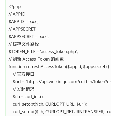
<?php

// APPID

$APPID = 'xxx';

// APPSECRET

$APPSECRET = 'xxx';

// 缓存文件路径

$TOKEN_FILE = 'access_token.php';

// 刷新 Access_Token 的函数

function refreshAccessToken($appid, $appsecret) {

    // 官方接口

    $url = "https://api.weixin.qq.com/cgi-bin/token?g
    // 发起请求

    $ch = curl_init();

    curl_setopt($ch, CURLOPT_URL, $url);

    curl_setopt($ch, CURLOPT_RETURNTRANSFER, true);
