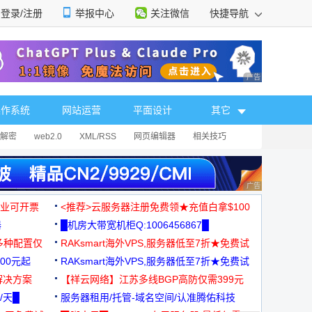
登录/注册
举报中心
关注微信
快捷导航
性选择
广告 商业广告，理
操作系统
网站运营
平面设计
其它
解密
web2.0
XML/RSS
网页编辑器
相关技巧
广告 商业广告，理
，企业可开票
<推荐>云服务器注册免费领★充值白拿$100
器
█机房大带宽机柜Q:1006456867█
多种配置仅
RAKsmart海外VPS,服务器低至7折★免费试
00元起
用★
RAKsmart海外VPS,服务器低至7折★免费试
解决方案
用★
【祥云网络】江苏多线BGP高防仅需399元
/天█
服务器租用/托管-域名空间/认准腾佑科技