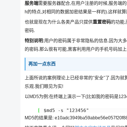
服务端
需要服务器配合,在用户注册的时候,服务端的
h的特点,对相同的数据加密结果是一样的).这样就
也就是现在为什么各类产品只提供
重置密码
的功能
密码.
特别说明:
用户的密码属于非常隐私的信息.因为大多
的密码.那么很有可能,黑客利用用户的手机号码加上
再加一点东西
上面所说的案例理论上已经非常的"安全"了.因为就
乐观.我们眼见为实!
以MD5为例:在终端上演示一下(比如我的密码是1234
$md5 -s "123456"
MD5的结果是: e10adc3949ba59abbe56e057f20f8