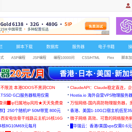
广告 商业广告，理
栏
脚本下载
数据库
服务器
电子书籍
达式
ASP编程
JSP编程
编程10000问
CSS/HTML
Flex
脚本加
 不限流 本港DDOS不黑洞CDN
ClaudeAPI：Claude稳定直连
G1TSSD G口服务器租用仅需
Hostia.io 海外自营VPS物理服务
可免费测试
址查询▉ip归属地ip风险★天天免费查
万恒网络-国内高防物理服务器，
】250个随机IP 50M带宽 800元
99元/月起
香港、美国1-10G口宿主机低至35
-西安电信骨干线路云主机16核16G
微子网络 高效、可靠的网络服务
核8G10M69元每月
█华瑞云：香港/美国vps仅需0.6元