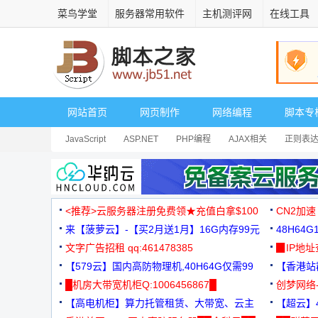
菜鸟学堂
服务器常用软件
主机测评网
在线工具
网站首页
网页制作
网络编程
脚本专
JavaScript
ASP.NET
PHP编程
AJAX相关
正则表
安全相关
网页播放器
其它综合
Dart
<推荐>云服务器注册免费领★充值白拿$100
CN2加速
来【菠萝云】-【买2月送1月】16G内存99元
48H64
文字广告招租 qq:461478385
3000+
▉IP地
【579云】国内高防物理机,40H64G仅需99
【香港站群
元
█机房大带宽机柜Q:1006456867█
创梦网络
【高电机柜】算力托管租赁、大带宽、云主
88元/月
【超云】4