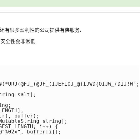
,还有很多盈利性的公司提供有偿服务.
码安全性会非常低.
#(*URJ(@FJ_(@JF_(IJEFIOJ_@(IJWD{OIJW_(DIJ!W";

ring:salt];

ng;

ENGTH];

r), buffer);

MutableString string];

EST_LENGTH; i++) {

"%02x", buffer[i]];
