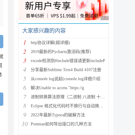
广告 商业广告，理性
大家感兴趣的内容
1
http协议详解(超详细)
2
2019最新的Pycharm激活码(推荐)
就
3
vscode检测到#include错误请更新includeP
同
4
分享最新Sublime Text4 Build 4107注册
息
5
从console.log说起(console.log详细介绍
6
解决Unable to access ''https://g
7
进制转换算法原理（二进制 八进制 十进制 十六进制）
8
Eclipse 格式化代码时不换行与自动换行的实现方法
9
2022年最新Typora的破解方法
10
Postman如何导出接口的几种方法