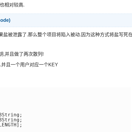
也相对较高.
Code)
果盐被泄露了.那么整个项目将陷入被动.因为这种方式将盐写死
钥,并且做了两次散列!
.并且一个用户对应一个KEY
String;

String;

ENGTH];
