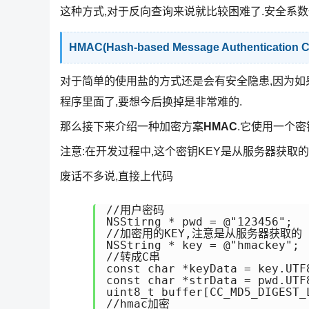
这种方式,对于反向查询来说就比较困难了.安全系数
HMAC(Hash-based Message Authentication 
对于简单的使用盐的方式还是会有安全隐患,因为如
程序里面了,要想今后换掉是非常难的.
那么接下来介绍一种加密方案
HMAC
.它使用一个密
注意:在开发过程中,这个密钥KEY是从服务器获取的
废话不多说,直接上代码
//用户密码

NSStirng * pwd = @"123456";

//加密用的KEY,注意是从服务器获取的

NSString * key = @"hmackey";

//转成C串

const char *keyData = key.UTF8
const char *strData = pwd.UTF8
uint8_t buffer[CC_MD5_DIGEST_L
//hmac加密
