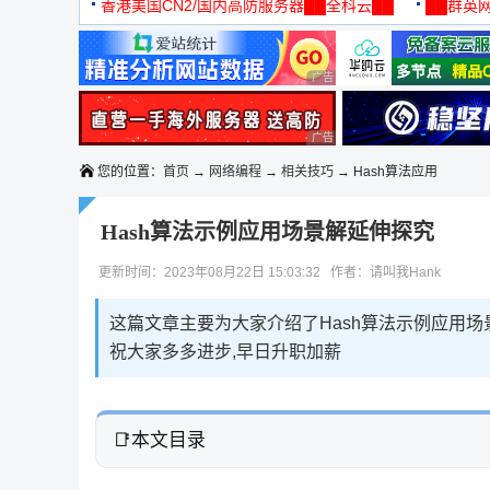
机
香港美国CN2/国内高防服务器██全科云██
██群英网
◆◆◆
广告 商业广告，理性选择
广告 商业广告，理性选择
您的位置：
首页
→
网络编程
→
相关技巧
→ Hash算法应用
Hash算法示例应用场景解延伸探究
更新时间：2023年08月22日 15:03:32 作者：请叫我Hank
这篇文章主要为大家介绍了Hash算法示例应用场
祝大家多多进步,早日升职加薪
本文目录