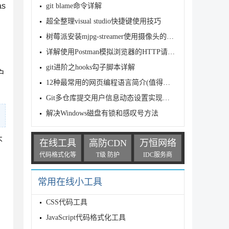
s
git blame命令详解
超全整理visual studio快捷键使用技巧
树莓派安装mjpg-streamer使用摄像头的方法
详解使用Postman模拟浏览器的HTTP请求并获取返回数据
git进阶之hooks勾子脚本详解
户
12种最常用的网页编程语言简介(值得收藏)
Git多仓库提交用户信息动态设置实现方式
解决Windows磁盘有锁和感叹号方法
不
在线工具
高防CDN
万恒网络
代码格式化等
T级 防护
IDC服务商
常用在线小工具
CSS代码工具
JavaScript代码格式化工具