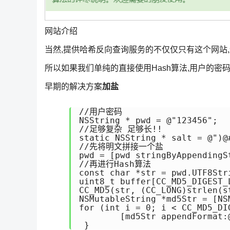
网站介绍
当然,提供哈希反向查询服务的不仅仅只有这个网站
所以如果我们单纯的直接使用Hash算法,用户的密
早期的解决方案
加盐
//用户密码

NSString * pwd = @"123456";

//足够复杂 足够长!!

static NSString * salt = @")@
//先将明文拼接一个盐

pwd = [pwd stringByAppendingSt
//再进行Hash算法

const char *str = pwd.UTF8Stri
uint8_t buffer[CC_MD5_DIGEST_L
CC_MD5(str, (CC_LONG)strlen(st
NSMutableString *md5Str = [NS
for (int i = 0; i < CC_MD5_DIG
        [md5Str appendFormat:@
 }