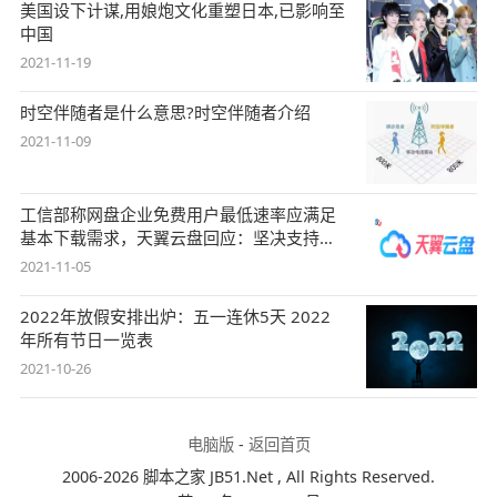
美国设下计谋,用娘炮文化重塑日本,已影响至
中国
2021-11-19
时空伴随者是什么意思?时空伴随者介绍
2021-11-09
工信部称网盘企业免费用户最低速率应满足
基本下载需求，天翼云盘回应：坚决支持，
始终
2021-11-05
2022年放假安排出炉：五一连休5天 2022
年所有节日一览表
2021-10-26
电脑版
-
返回首页
2006-2026 脚本之家 JB51.Net , All Rights Reserved.